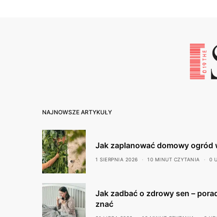
NAJNOWSZE ARTYKUŁY
Jak zaplanować domowy ogród 
1 SIERPNIA 2026
10 MINUT CZYTANIA
0 
Jak zadbać o zdrowy sen – porad
znać