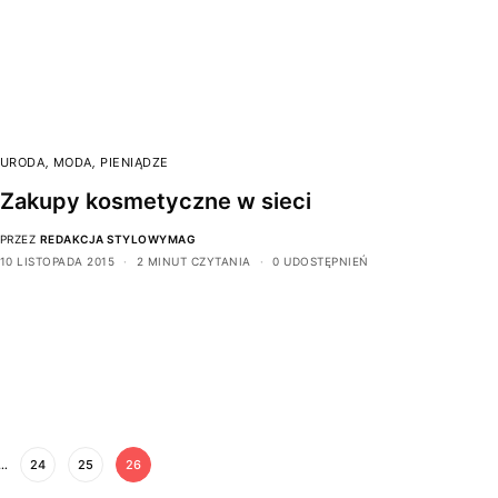
URODA
,
MODA
,
PIENIĄDZE
Zakupy kosmetyczne w sieci
PRZEZ
REDAKCJA STYLOWYMAG
10 LISTOPADA 2015
2 MINUT CZYTANIA
0 UDOSTĘPNIEŃ
…
24
25
26