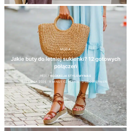
MODA
Jakie buty do letniej sukienki? 12 gotowych
połączeń
PRZEZ
REDAKCJA STYLOWYMAG
16 LIPCA 2026
9 MINUT CZYTANIA
0 UDOSTĘPNIEŃ