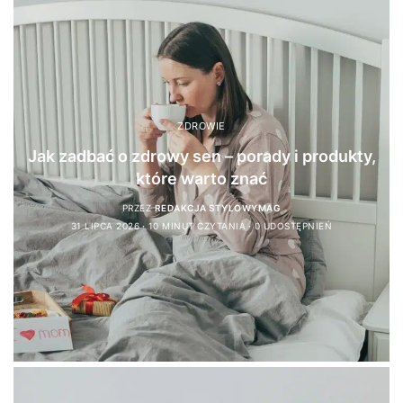
ZDROWIE
Jak zadbać o zdrowy sen – porady i produkty,
które warto znać
PRZEZ
REDAKCJA STYLOWYMAG
31 LIPCA 2026
10 MINUT CZYTANIA
0 UDOSTĘPNIEŃ