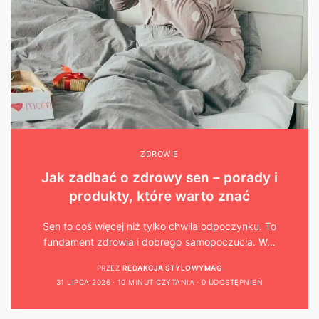
ZDROWIE
Jak zadbać o zdrowy sen – porady i
produkty, które warto znać
Sen to coś więcej niż tylko chwila odpoczynku. To
fundament zdrowia i dobrego samopoczucia. W…
PRZEZ
REDAKCJA STYLOWYMAG
31 LIPCA 2026
10 MINUT CZYTANIA
0 UDOSTĘPNIEŃ