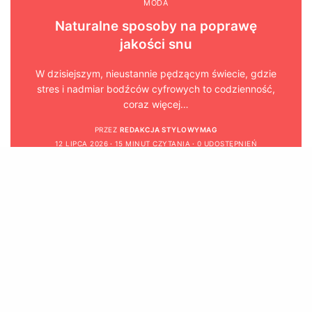
MODA
Naturalne sposoby na poprawę
jakości snu
W dzisiejszym, nieustannie pędzącym świecie, gdzie
stres i nadmiar bodźców cyfrowych to codzienność,
coraz więcej…
PRZEZ
REDAKCJA STYLOWYMAG
12 LIPCA 2026
15 MINUT CZYTANIA
0 UDOSTĘPNIEŃ