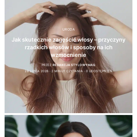
URODA
Jak skutecznie zagęścić włosy – przyczyny
rzadkich włosów i sposoby na ich
wzmocnienie
PRZEZ
REDAKCJA STYLOWYMAG
28 LIPCA 2026
2 MINUT CZYTANIA
0 UDOSTĘPNIEŃ