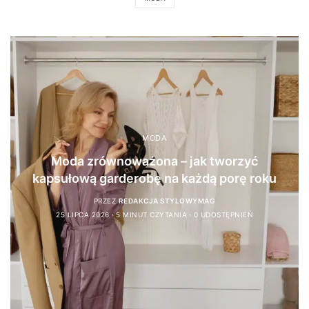
MODA
Moda zrównoważona – jak tworzyć
kapsułową garderobę na każdą porę roku
PRZEZ
REDAKCJA STYLOWYMAG
25 LIPCA 2026
5 MINUT CZYTANIA
0 UDOSTĘPNIEŃ