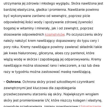
utrzymania jej zdrowia i młodego wyglądu. Skóra nawilżona jest
bardziej elastyczna, gładka i promienna. Nawilżanie powinno
być wykonywane zarówno od wewnątrz, poprzez picie
odpowiedniej ilości wody i spożywanie zdrowej żywności
bogatej w witaminy i minerały, jak i od zewnątrz, poprzez
stosowanie odpowiednich
kosmetyków
. Po oczyszczeniu skóry
należy nałożyć krem nawilżający dopasowany do typu cery i
pory roku. Kremy nawilżające powinny zawierać składniki takie
jak kwas hialuronowy, gliceryna, aloes czy pantenol, które
wiążą wodę w skórze i zapobiegają jej odparowywaniu. Kremy
nawilżające można stosować rano i wieczorem, a raz lub dwa
razy w tygodniu można zastosować maskę nawilżającą.
–
Ochrona
. Ochrona skóry przed szkodliwymi czynnikami
zewnętrznymi jest kluczowa dla zapobiegania
przedwczesnemu starzeniu się skóry. Największym wrogiem
skóry jest promieniowanie UV, które niszczy kolagen i elastynę,
powoduje przebarwienia, zmiany nowotworowe i
fotostarzenie