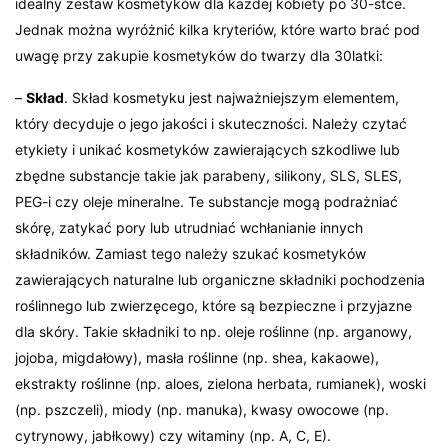
idealny zestaw kosmetyków dla każdej kobiety po 30-stce.
Jednak można wyróżnić kilka kryteriów, które warto brać pod
uwagę przy zakupie kosmetyków do twarzy dla 30latki:
–
Skład
. Skład kosmetyku jest najważniejszym elementem,
który decyduje o jego jakości i skuteczności. Należy czytać
etykiety i unikać kosmetyków zawierających szkodliwe lub
zbędne substancje takie jak parabeny, silikony, SLS, SLES,
PEG-i czy oleje mineralne. Te substancje mogą podrażniać
skórę, zatykać pory lub utrudniać wchłanianie innych
składników. Zamiast tego należy szukać kosmetyków
zawierających naturalne lub organiczne składniki pochodzenia
roślinnego lub zwierzęcego, które są bezpieczne i przyjazne
dla skóry. Takie składniki to np. oleje roślinne (np. arganowy,
jojoba, migdałowy), masła roślinne (np. shea, kakaowe),
ekstrakty roślinne (np. aloes, zielona herbata, rumianek), woski
(np. pszczeli), miody (np. manuka), kwasy owocowe (np.
cytrynowy, jabłkowy) czy witaminy (np. A, C, E).