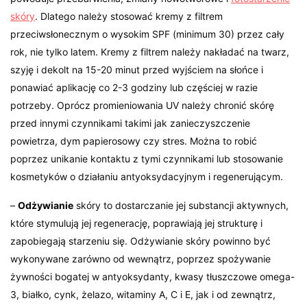
skóry
. Dlatego należy stosować kremy z filtrem
przeciwsłonecznym o wysokim SPF (minimum 30) przez cały
rok, nie tylko latem. Kremy z filtrem należy nakładać na twarz,
szyję i dekolt na 15-20 minut przed wyjściem na słońce i
ponawiać aplikację co 2-3 godziny lub częściej w razie
potrzeby. Oprócz promieniowania UV należy chronić skórę
przed innymi czynnikami takimi jak zanieczyszczenie
powietrza, dym papierosowy czy stres. Można to robić
poprzez unikanie kontaktu z tymi czynnikami lub stosowanie
kosmetyków o działaniu antyoksydacyjnym i regenerującym.
–
Odżywianie
skóry to dostarczanie jej substancji aktywnych,
które stymulują jej regenerację, poprawiają jej strukturę i
zapobiegają starzeniu się. Odżywianie skóry powinno być
wykonywane zarówno od wewnątrz, poprzez spożywanie
żywności bogatej w antyoksydanty, kwasy tłuszczowe omega-
3, białko, cynk, żelazo, witaminy A, C i E, jak i od zewnątrz,