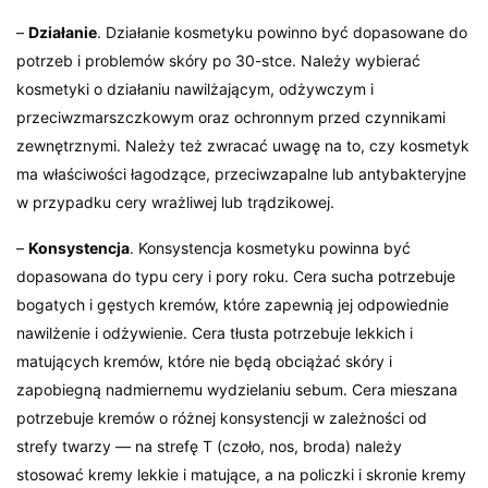
–
Działanie
. Działanie kosmetyku powinno być dopasowane do
potrzeb i problemów skóry po 30-stce. Należy wybierać
kosmetyki o działaniu nawilżającym, odżywczym i
przeciwzmarszczkowym oraz ochronnym przed czynnikami
zewnętrznymi. Należy też zwracać uwagę na to, czy kosmetyk
ma właściwości łagodzące, przeciwzapalne lub antybakteryjne
w przypadku cery wrażliwej lub trądzikowej.
–
Konsystencja
. Konsystencja kosmetyku powinna być
dopasowana do typu cery i pory roku. Cera sucha potrzebuje
bogatych i gęstych kremów, które zapewnią jej odpowiednie
nawilżenie i odżywienie. Cera tłusta potrzebuje lekkich i
matujących kremów, które nie będą obciążać skóry i
zapobiegną nadmiernemu wydzielaniu sebum. Cera mieszana
potrzebuje kremów o różnej konsystencji w zależności od
strefy twarzy — na strefę T (czoło, nos, broda) należy
stosować kremy lekkie i matujące, a na policzki i skronie kremy