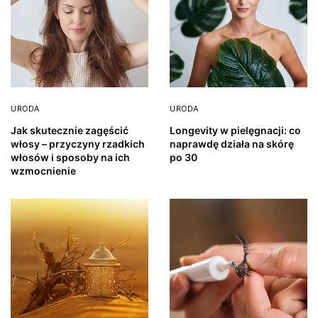
URODA
URODA
Jak skutecznie zagęścić
Longevity w pielęgnacji: co
włosy – przyczyny rzadkich
naprawdę działa na skórę
włosów i sposoby na ich
po 30
wzmocnienie