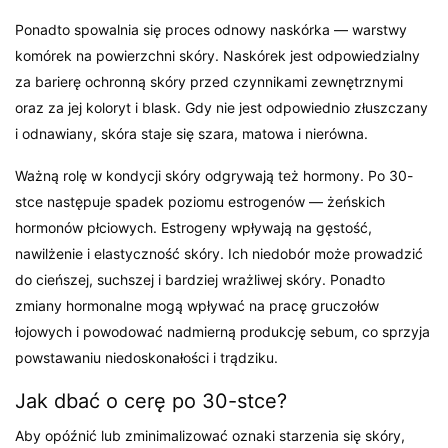
Ponadto spowalnia się proces odnowy naskórka — warstwy
komórek na powierzchni skóry. Naskórek jest odpowiedzialny
za barierę ochronną skóry przed czynnikami zewnętrznymi
oraz za jej koloryt i blask. Gdy nie jest odpowiednio złuszczany
i odnawiany, skóra staje się szara, matowa i nierówna.
Ważną rolę w kondycji skóry odgrywają też hormony. Po 30-
stce następuje spadek poziomu estrogenów — żeńskich
hormonów płciowych. Estrogeny wpływają na gęstość,
nawilżenie i elastyczność skóry. Ich niedobór może prowadzić
do cieńszej, suchszej i bardziej wrażliwej skóry. Ponadto
zmiany hormonalne mogą wpływać na pracę gruczołów
łojowych i powodować nadmierną produkcję sebum, co sprzyja
powstawaniu niedoskonałości i trądziku.
Jak dbać o cerę po 30-stce?
Aby opóźnić lub zminimalizować oznaki starzenia się skóry,