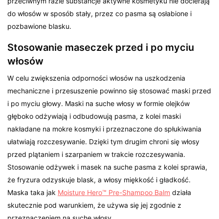
przeciwnym razie substancje aktywne kosmetyku nie docierają
do włosów w sposób stały, przez co pasma są osłabione i
pozbawione blasku.
Stosowanie maseczek przed i po myciu
włosów
W celu zwiększenia odporności włosów na uszkodzenia
mechaniczne i przesuszenie powinno się stosować maski przed
i po myciu głowy. Maski na suche włosy w formie olejków
głęboko odżywiają i odbudowują pasma, z kolei maski
nakładane na mokre kosmyki i przeznaczone do spłukiwania
ułatwiają rozczesywanie. Dzięki tym drugim chroni się włosy
przed plątaniem i szarpaniem w trakcie rozczesywania.
Stosowanie odżywek i masek na suche pasma z kolei sprawia,
że fryzura odzyskuje blask, a włosy miękkość i gładkość.
Maska taka jak
Moisture Hero™ Pre-Shampoo Balm
działa
skutecznie pod warunkiem, że używa się jej zgodnie z
przeznaczeniem na suche włosy.