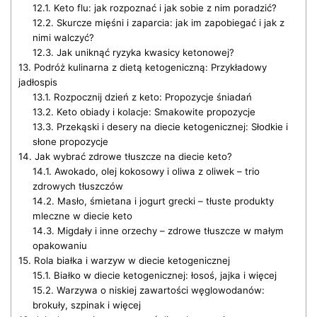
12.1.
Keto flu: jak rozpoznać i jak sobie z nim poradzić?
12.2.
Skurcze mięśni i zaparcia: jak im zapobiegać i jak z
nimi walczyć?
12.3.
Jak uniknąć ryzyka kwasicy ketonowej?
13.
Podróż kulinarna z dietą ketogeniczną: Przykładowy
jadłospis
13.1.
Rozpocznij dzień z keto: Propozycje śniadań
13.2.
Keto obiady i kolacje: Smakowite propozycje
13.3.
Przekąski i desery na diecie ketogenicznej: Słodkie i
słone propozycje
14.
Jak wybrać zdrowe tłuszcze na diecie keto?
14.1.
Awokado, olej kokosowy i oliwa z oliwek – trio
zdrowych tłuszczów
14.2.
Masło, śmietana i jogurt grecki – tłuste produkty
mleczne w diecie keto
14.3.
Migdały i inne orzechy – zdrowe tłuszcze w małym
opakowaniu
15.
Rola białka i warzyw w diecie ketogenicznej
15.1.
Białko w diecie ketogenicznej: łosoś, jajka i więcej
15.2.
Warzywa o niskiej zawartości węglowodanów:
brokuły, szpinak i więcej