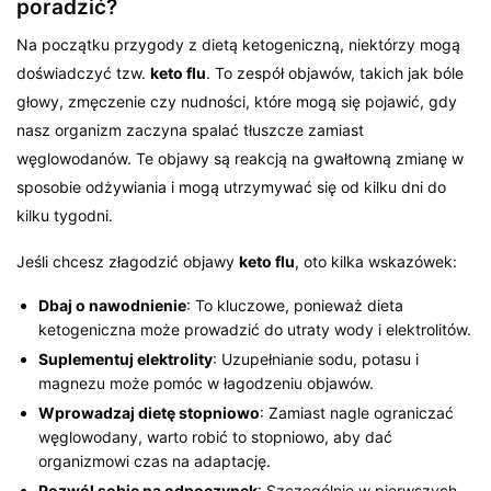
poradzić?
Na początku przygody z dietą ketogeniczną, niektórzy mogą
doświadczyć tzw.
keto flu
. To zespół objawów, takich jak bóle
głowy, zmęczenie czy nudności, które mogą się pojawić, gdy
nasz organizm zaczyna spalać tłuszcze zamiast
węglowodanów. Te objawy są reakcją na gwałtowną zmianę w
sposobie odżywiania i mogą utrzymywać się od kilku dni do
kilku tygodni.
Jeśli chcesz złagodzić objawy
keto flu
, oto kilka wskazówek:
Dbaj o nawodnienie
: To kluczowe, ponieważ dieta
ketogeniczna może prowadzić do utraty wody i elektrolitów.
Suplementuj elektrolity
: Uzupełnianie sodu, potasu i
magnezu może pomóc w łagodzeniu objawów.
Wprowadzaj dietę stopniowo
: Zamiast nagle ograniczać
węglowodany, warto robić to stopniowo, aby dać
organizmowi czas na adaptację.
Pozwól sobie na odpoczynek
: Szczególnie w pierwszych