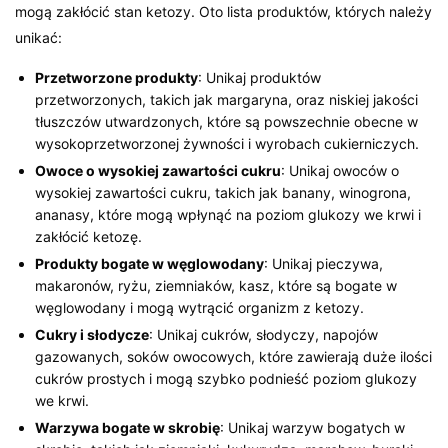
mogą zakłócić stan ketozy. Oto lista produktów, których należy
unikać:
Przetworzone produkty
: Unikaj produktów
przetworzonych, takich jak margaryna, oraz niskiej jakości
tłuszczów utwardzonych, które są powszechnie obecne w
wysokoprzetworzonej żywności i wyrobach cukierniczych.
Owoce o wysokiej zawartości cukru
: Unikaj owoców o
wysokiej zawartości cukru, takich jak banany, winogrona,
ananasy, które mogą wpłynąć na poziom glukozy we krwi i
zakłócić ketozę.
Produkty bogate w węglowodany
: Unikaj pieczywa,
makaronów, ryżu, ziemniaków, kasz, które są bogate w
węglowodany i mogą wytrącić organizm z ketozy.
Cukry i słodycze
: Unikaj cukrów, słodyczy, napojów
gazowanych, soków owocowych, które zawierają duże ilości
cukrów prostych i mogą szybko podnieść poziom glukozy
we krwi.
Warzywa bogate w skrobię
: Unikaj warzyw bogatych w