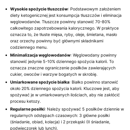
Wysokie spożycie tłuszczów
: Podstawowym założeniem
diety ketogenicznej jest konsumpcja tłuszczów i eliminacja
węglowodanów. Tłuszcze powinny stanowić 70-80%
całkowitego zapotrzebowania kalorycznego. W praktyce
oznacza to, że tłuste mięsa, ryby, oleje, śmietana, masło
oraz orzechy powinny być głównymi składnikami
codziennego menu.
Minimalizacja węglowodanów
: Węglowodany powinny
stanowić jedynie 5-10% dziennego spożycia kalorii. To
oznacza znaczne ograniczenie posiłków zawierających
cukier, owoców i warzyw bogatych w skrobię.
Umiarkowane spożycie białka
: Białko powinno stanowić
około 20% dziennego spożycia kalorii. Kluczowe jest, aby
spożywać je w umiarkowanych ilościach, aby nie zakłócić
procesu ketozy.
Regularne posiłki
: Należy spożywać 5 posiłków dziennie w
regularnych odstępach czasowych: 3 główne posiłki
(śniadanie, obiad, kolacja) i 2 przekąski (II śniadanie,
podwieczorek lub lunch).