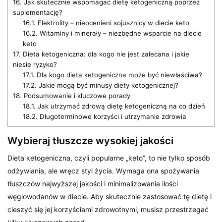
16.
Jak skutecznie wspomagać dietę ketogeniczną poprzez
suplementację?
16.1.
Elektrolity – nieocenieni sojusznicy w diecie keto
16.2.
Witaminy i minerały – niezbędne wsparcie na diecie
keto
17.
Dieta ketogeniczna: dla kogo nie jest zalecana i jakie
niesie ryzyko?
17.1.
Dla kogo dieta ketogeniczna może być niewłaściwa?
17.2.
Jakie mogą być minusy diety ketogenicznej?
18.
Podsumowanie i kluczowe porady
18.1.
Jak utrzymać zdrową dietę ketogeniczną na co dzień
18.2.
Długoterminowe korzyści i utrzymanie zdrowia
Wybieraj tłuszcze wysokiej jakości
Dieta ketogeniczna, czyli popularne „keto”, to nie tylko sposób
odżywiania, ale wręcz styl życia. Wymaga ona spożywania
tłuszczów najwyższej jakości i minimalizowania ilości
węglowodanów w diecie. Aby skutecznie zastosować tę dietę i
cieszyć się jej korzyściami zdrowotnymi, musisz przestrzegać