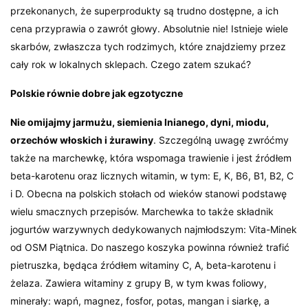
przekonanych, że superprodukty są trudno dostępne, a ich
cena przyprawia o zawrót głowy. Absolutnie nie! Istnieje wiele
skarbów, zwłaszcza tych rodzimych, które znajdziemy przez
cały rok w lokalnych sklepach. Czego zatem szukać?
Polskie równie dobre jak egzotyczne
Nie omijajmy jarmużu, siemienia lnianego, dyni, miodu,
orzechów włoskich i żurawiny
. Szczególną uwagę zwróćmy
także na marchewkę, która wspomaga trawienie i jest źródłem
beta-karotenu oraz licznych witamin, w tym: E, K, B6, B1, B2, C
i D. Obecna na polskich stołach od wieków stanowi podstawę
wielu smacznych przepisów. Marchewka to także składnik
jogurtów warzywnych dedykowanych najmłodszym: Vita-Minek
od OSM Piątnica. Do naszego koszyka powinna również trafić
pietruszka, będąca źródłem witaminy C, A, beta-karotenu i
żelaza. Zawiera witaminy z grupy B, w tym kwas foliowy,
minerały: wapń, magnez, fosfor, potas, mangan i siarkę, a