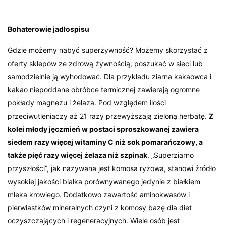
Bohaterowie jadłospisu
Gdzie możemy nabyć superżywność? Możemy skorzystać z
oferty sklepów ze zdrową żywnością, poszukać w sieci lub
samodzielnie ją wyhodować. Dla przykładu ziarna kakaowca i
kakao niepoddane obróbce termicznej zawierają ogromne
pokłady magnezu i żelaza. Pod względem ilości
przeciwutleniaczy aż 21 razy przewyższają zieloną herbatę.
Z
kolei młody jęczmień w postaci sproszkowanej zawiera
siedem razy więcej witaminy C niż sok pomarańczowy, a
także pięć razy więcej żelaza niż szpinak
. „Superziarno
przyszłości”, jak nazywana jest komosa ryżowa, stanowi źródło
wysokiej jakości białka porównywanego jedynie z białkiem
mleka krowiego. Dodatkowo zawartość aminokwasów i
pierwiastków mineralnych czyni z komosy bazę dla diet
oczyszczających i regeneracyjnych. Wiele osób jest