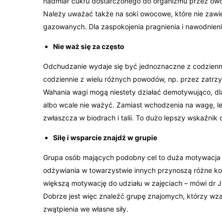
nadmiar cukru dostarczonego do organizmu przez owo
Należy uważać także na soki owocowe, które nie zawie
gazowanych. Dla zaspokojenia pragnienia i nawodnieni
Nie waż się za często
Odchudzanie wydaje się być jednoznaczne z codzienn
codziennie z wielu różnych powodów, np. przez zatr
Wahania wagi mogą niestety działać demotywująco, dlat
albo wcale nie ważyć. Zamiast wchodzenia na wagę, le
zwłaszcza w biodrach i talii. To dużo lepszy wskaźnik
Siłę i wsparcie znajdź w grupie
Grupa osób mających podobny cel to duża motywacja w 
odżywiania w towarzystwie innych przynoszą różne kor
większą motywację do udziału w zajęciach – mówi dr J
Dobrze jest więc znaleźć grupę znajomych, którzy wzaj
zwątpienia we własne siły.