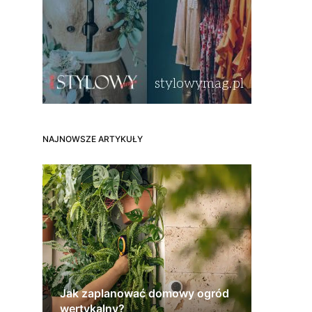
NAJNOWSZE ARTYKUŁY
Jak zaplanować domowy ogród
wertykalny?