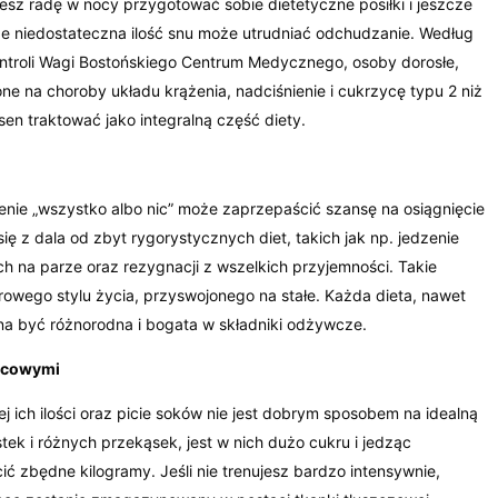
esz radę w nocy przygotować sobie dietetyczne posiłki i jeszcze
 że niedostateczna ilość snu może utrudniać odchudzanie. Według
ontroli Wagi Bostońskiego Centrum Medycznego, osoby dorosłe,
ne na choroby układu krążenia, nadciśnienie i cukrzycę typu 2 niż
sen traktować jako integralną część diety.
wienie „wszystko albo nic” może zaprzepaścić szansę na osiągnięcie
ię z dala od zbyt rygorystycznych diet, takich jak np. jedzenie
h na parze oraz rezygnacji z wszelkich przyjemności. Takie
owego stylu życia, przyswojonego na stałe. Każda dieta, nawet
nna być różnorodna i bogata w składniki odżywcze.
wocowymi
 ich ilości oraz picie soków nie jest dobrym sposobem na idealną
tek i różnych przekąsek, jest w nich dużo cukru i jedząc
ić zbędne kilogramy. Jeśli nie trenujesz bardzo intensywnie,