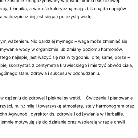
ce zostanie zmagazynowany w postaci tkanki tłuszczowej.
rają błonnika, a wartość kaloryczną mają zbliżoną do napojów
a najbezpieczniej jest sięgać po czystą wodę.
ym ważeniem. Nic bardziej mylnego – waga może zmieniać się
zymywanie wody w organizmie lub zmiany poziomu hormonów.
ego najlepiej jest ważyć się raz w tygodniu, o tej samej porze –
piej skorzystać z centymetra krawieckiego i mierzyć obwód ciała,
 ogólnego stanu zdrowia i sukcesu w odchudzaniu.
dążeniu do zdrowej i pięknej sylwetki. – Ćwiczenia i planowanie
zyści, m.in.: miłą i towarzyską atmosferę, stały harmonogram oraz
ohn Agwunobi, dyrektor ds. zdrowia i odżywiania w Herbalife.
emnie motywują się do działania oraz wspierają w razie chwili