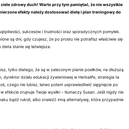
ciele zdrowy duch! Warto przy tym pamiętać, że nie wszystkie
mierzone efekty należy dostosować dietę i plan treningowy do
wątpliwości, sukcesów i trudności oraz sporadycznych pomyłek.
one są dni, gdy czujesz, że po prostu nie potrafisz właściwie się
ieta stanie się łatwiejsza.
isz, tylko dlatego, że są w zaleconym planie posiłków, na dłuższą
dyrektor działu edukacji żywieniowej w Herbalife, strategia ta
coś, czego nie lubisz, łatwo potem usprawiedliwić sięgnięcie po
efekcie zrujnuje Twoje wysiłki – tłumaczy Susan. Jeśli nigdy nie
u bądź rukoli, albo znaleźć inną alternatywę, która przypadnie