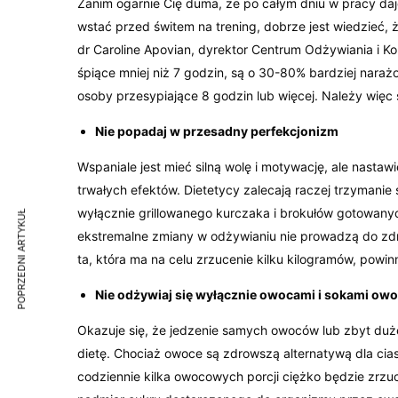
Zanim ogarnie Cię duma, że po całym dniu w pracy daj
wstać przed świtem na trening, dobrze jest wiedzieć,
dr Caroline Apovian, dyrektor Centrum Odżywiania i K
śpiące mniej niż 7 godzin, są o 30-80% bardziej narażo
osoby przesypiające 8 godzin lub więcej. Należy więc 
Nie popadaj w przesadny perfekcjonizm
Wspaniale jest mieć silną wolę i motywację, ale nasta
trwałych efektów. Dietetycy zalecają raczej trzymanie s
wyłącznie grillowanego kurczaka i brokułów gotowanyc
POPRZEDNI ARTYKUŁ
ekstremalne zmiany w odżywianiu nie prowadzą do zdr
ta, która ma na celu zrzucenie kilku kilogramów, powi
Nie odżywiaj się wyłącznie owocami i sokami o
Okazuje się, że jedzenie samych owoców lub zbyt dużej
dietę. Chociaż owoce są zdrowszą alternatywą dla cias
codziennie kilka owocowych porcji ciężko będzie zrzuc