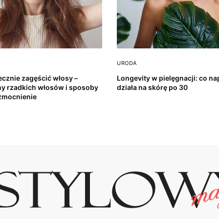
URODA
ecznie zagęścić włosy –
Longevity w pielęgnacji: co n
y rzadkich włosów i sposoby
działa na skórę po 30
zmocnienie