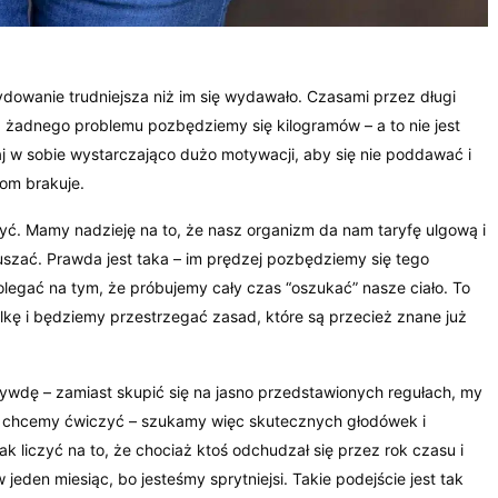
dowanie trudniejsza niż im się wydawało. Czasami przez długi
 żadnego problemu pozbędziemy się kilogramów – a to nie jest
aj w sobie wystarczająco dużo motywacji, aby się nie poddawać i
bom brakuje.
ć. Mamy nadzieję na to, że nasz organizm da nam taryfę ulgową i
ruszać. Prawda jest taka – im prędzej pozbędziemy się tego
olegać na tym, że próbujemy cały czas “oszukać” nasze ciało. To
ę i będziemy przestrzegać zasad, które są przecież znane już
ywdę – zamiast skupić się na jasno przedstawionych regułach, my
nie chcemy ćwiczyć – szukamy więc skutecznych głodówek i
k liczyć na to, że chociaż ktoś odchudzał się przez rok czasu i
jeden miesiąc, bo jesteśmy sprytniejsi. Takie podejście jest tak