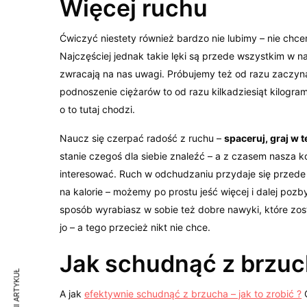
Więcej ruchu
Ćwiczyć niestety również bardzo nie lubimy – nie chce
Najczęściej jednak takie lęki są przede wszystkim w na
zwracają na nas uwagi. Próbujemy też od razu zaczynać 
podnoszenie ciężarów to od razu kilkadziesiąt kilogra
o to tutaj chodzi.
Naucz się czerpać radość z ruchu –
spaceruj, graj w 
stanie czegoś dla siebie znaleźć – a z czasem nasza k
interesować. Ruch w odchudzaniu przydaje się przede
na kalorie – możemy po prostu jeść więcej i dalej pozb
sposób wyrabiasz w sobie też dobre nawyki, które zost
jo – a tego przecież nikt nie chce.
Jak schudnąć z brzu
A jak
efektywnie schudnąć z brzucha – jak to zrobić ?
C