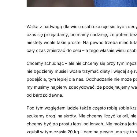
Walka z nadwagą dla wielu osób okazuje się być zdecy
czas się przejadamy, bo mamy nadzieję, że potem bez
niestety wcale takie proste. Na pewno trzeba mieć tut
cały czas zmierzać do celu – a tego właśnie wielu oso
Chcemy schudnąć – ale nie chcemy się przy tym męczy
nie będziemy musieli wcale trzymać diety i więcej się 
podejścia, tym lepiej dla nas. Odchudzanie nie może p
my musimy najpierw zdecydować, że podejmujemy walk
od bardzo dawna.
Pod tym względem ludzie także często robią sobie krz
szukamy drogi na skróty. Nie chcemy liczyć kalorii, 
chcemy być po prostu lepsi od innych. Nie można jedna
zgubił w tym czasie 20 kg – nam na pewno uda się to w 