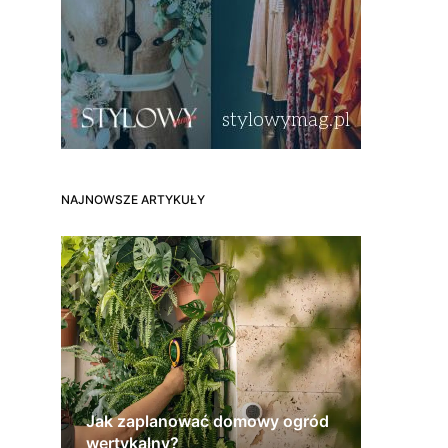
NAJNOWSZE ARTYKUŁY
Jak zaplanować domowy ogród
wertykalny?