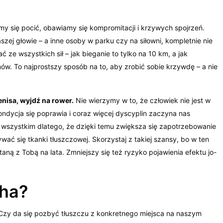
my się pocić, obawiamy się kompromitacji i krzywych spojrzeń.
szej głowie – a inne osoby w parku czy na siłowni, kompletnie nie
ze wszystkich sił – jak bieganie to tylko na 10 km, a jak
mów. To najprostszy sposób na to, aby zrobić sobie krzywdę – a nie
tenisa, wyjdź na rower.
Nie wierzymy w to, że człowiek nie jest w
ondycja się poprawia i coraz więcej dyscyplin zaczyna nas
 wszystkim dlatego, że dzięki temu zwiększa się zapotrzebowanie
ywać się tkanki tłuszczowej. Skorzystaj z takiej szansy, bo w ten
aną z Tobą na lata. Zmniejszy się też ryzyko pojawienia efektu jo-
cha?
zy da się pozbyć tłuszczu z konkretnego miejsca na naszym