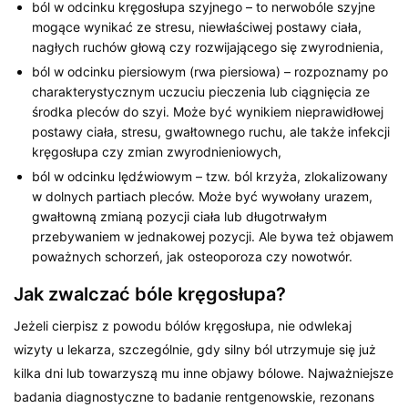
ból w odcinku kręgosłupa szyjnego – to nerwobóle szyjne
mogące wynikać ze stresu, niewłaściwej postawy ciała,
nagłych ruchów głową czy rozwijającego się zwyrodnienia,
ból w odcinku piersiowym (rwa piersiowa) – rozpoznamy po
charakterystycznym uczuciu pieczenia lub ciągnięcia ze
środka pleców do szyi. Może być wynikiem nieprawidłowej
postawy ciała, stresu, gwałtownego ruchu, ale także infekcji
kręgosłupa czy zmian zwyrodnieniowych,
ból w odcinku lędźwiowym – tzw. ból krzyża, zlokalizowany
w dolnych partiach pleców. Może być wywołany urazem,
gwałtowną zmianą pozycji ciała lub długotrwałym
przebywaniem w jednakowej pozycji. Ale bywa też objawem
poważnych schorzeń, jak osteoporoza czy nowotwór.
Jak zwalczać bóle kręgosłupa?
Jeżeli cierpisz z powodu bólów kręgosłupa, nie odwlekaj
wizyty u lekarza, szczególnie, gdy silny ból utrzymuje się już
kilka dni lub towarzyszą mu inne objawy bólowe. Najważniejsze
badania diagnostyczne to badanie rentgenowskie, rezonans