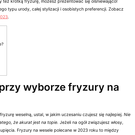
zy też krótką fryzurę, możesz prezentować się olśniewająco!
 typu urody, całej stylizacji i osobistych preferencji. Zobacz
2023
.
e?
przy wyborze fryzury na
ryzurę weselną, ustal, w jakim uczesaniu czujesz się najlepiej.
Nie
tego, że akurat jest na topie.
Jeżeli na ogół związujesz włosy,
upięcia. Fryzury na wesele polecane w 2023 roku to między