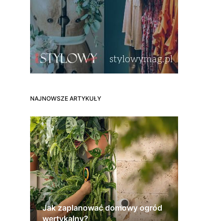
NAJNOWSZE ARTYKUŁY
Jak zaplanować domowy ogród
wertykalny?