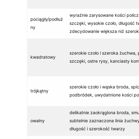
wyraźnie zarysowane kości policzk
pociągły/podłuż
szczęki, wysokie czoło, długość 
ny
zdecydowanie większa niż szero
szerokie czoło i szeroka żuchwa, 
kwadratowy
szczęki, ostre rysy, kanciasty kon
szerokie czoło i wąska broda, spi
trójkątny
podbródek, uwydatnione kości po
delikatnie zaokrąglona broda, smuk
owalny
subtelnie zaznaczona linia żuchwy
długość i szerokość twarzy