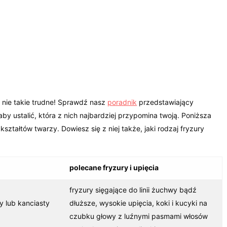
To nie takie trudne! Sprawdź nasz
poradnik
przedstawiający
aby ustalić, która z nich najbardziej przypomina twoją. Poniższa
ztałtów twarzy. Dowiesz się z niej także, jaki rodzaj fryzury
polecane fryzury i upięcia
fryzury sięgające do linii żuchwy bądź
ny lub kanciasty
dłuższe, wysokie upięcia, koki i kucyki na
czubku głowy z luźnymi pasmami włosów