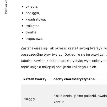
POPRZEDNI ARTYKUŁ
okrągła,
pociągła,
kwadratowa,
trójkątna,
owalna,
trapezowa.
Zastanawiasz się, jak określić kształt swojej twarzy? 
poszczególne typy twarzy. Dokładnie się im przyjrzyj, 
tabelka zawiera krótką charakterystykę wymienionych ks
bądź upięcia najlepiej pasuje do każdego z nich.
kształt twarzy
cechy charakterystyczne
niskie czoło i pełne policzki, owal
okrągły
kontur