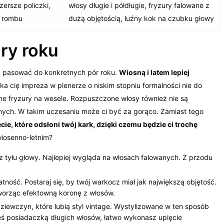
zersze policzki,
włosy długie i półdługie, fryzury falowane z
b rombu
dużą objętością, luźny kok na czubku głowy
ry roku
gą pasować do konkretnych pór roku.
Wiosną i latem lepiej
ka cię impreza w plenerze o niskim stopniu formalności nie do
ne fryzury na wesele. Rozpuszczone włosy również nie są
ych. W takim uczesaniu może ci być za gorąco. Zamiast tego
ie, które odsłoni twój kark, dzięki czemu będzie ci trochę
wiosenno-letnim?
 z tyłu głowy. Najlepiej wygląda na włosach falowanych. Z przodu
atność. Postaraj się, by twój warkocz miał jak największą objętość.
tworząc efektowną koronę z włosów.
dziewczyn, które lubią styl vintage. Wystylizowane w ten sposób
esteś posiadaczką długich włosów, łatwo wykonasz upięcie