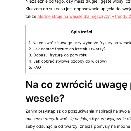
Niezależnie od tego, czy masz długie i gęste włosy, c
Kluczem do sukcesu jest dopasowanie upięcia do swojego
także
Modne stroje na wesele dla mężczyzn – trendy 
Spis treści
1.
Na co zwrócić uwagę przy wyborze fryzury na wesel
2.
Jak dobrać fryzurę do kształtu twarzy?
3.
Dopasuj fryzurę do pory roku
4.
Jak dobrać stylowe ozdoby do włosów?
5.
FAQ
Na co zwrócić uwagę 
wesele?
Zanim przystąpisz do poszukiwania inspiracji na swoją f
ma sensu decydować się na jakąś fryzurę wyłącznie dla
żeby odsunąć je od twarzy, znajdź pomysły na modne 