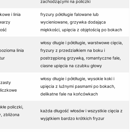
zachodzącymi na policzki
owe i linia
fryzury półdługie falowane lub
twarzy
wycieniowane, grzywka dodająca
kość
miękkości, upięcia z objętością po bokach
włosy długie i półdługie, warstwowe cięcia,
pozioma linia
fryzury z przedziałkiem na boku i
tur
postrzępioną grzywką, romantyczne fale,
ciasne upięcia na czubku głowy
włosy długie i półdługie, wysokie koki i
czasty
upięcia z luźnymi pasmami po bokach,
liczkowe
delikatne fale na końcówkach
łe policzki,
każda długość włosów i wszystkie cięcia z
, zbliżona
wyjątkiem bardzo krótkich fryzur