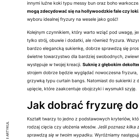
innymi luźne koki typu messy bun oraz boho warkocze
mogą zdecydować się na hollywoodzkie fale czy loki
wyboru idealnej fryzury na wesele jako gość!
Kolejnym czynnikiem, który warto wziąć pod uwagę, jest 
tylko strój, obuwie i dodatki, ale również fryzura. Wsz
bardzo elegancką sukienkę, dobrze sprawdzą się prost
świetne towarzystwo dla bardziej swobodnych, zwiewny
występuje w twojej kreacji.
Suknię z głębokim dekolte
strojem dobrze będzie wyglądać nowoczesna fryzura,
grzywką typu curtain bangs. Natomiast do sukienki z 
upięcie, które zaakcentuje obojczyki i wysmukli szyję.
Jak dobrać fryzurę do
Kształt twarzy to jedno z podstawowych kryteriów, któr
rodzaj cięcia czy ułożenia włosów.
Jeśli poznasz kilka
sprawdzą się w twoim wypadku.
Wyróżniamy następują