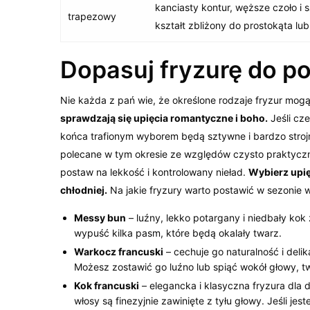
kanciasty kontur, węższe czoło i s
trapezowy
kształt zbliżony do prostokąta lu
Dopasuj fryzurę do po
Nie każda z pań wie, że określone rodzaje fryzur mo
sprawdzają się upięcia romantyczne i boho.
Jeśli cze
końca trafionym wyborem będą sztywne i bardzo stroj
polecane w tym okresie ze względów czysto praktyczn
postaw na lekkość i kontrolowany nieład.
Wybierz upięc
chłodniej.
Na jakie fryzury warto postawić w sezonie 
Messy bun
– luźny, lekko potargany i niedbały kok
wypuść kilka pasm, które będą okalały twarz.
Warkocz francuski
– cechuje go naturalność i delik
Możesz zostawić go luźno lub spiąć wokół głowy, 
Kok francuski
– elegancka i klasyczna fryzura dla 
włosy są finezyjnie zawinięte z tyłu głowy. Jeśli j