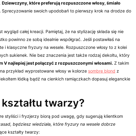
.
Dziewczyny, które preferują rozpuszczone włosy, śmiało
.
Sprecyzowanie swoich upodobań to pierwszy krok na drodze do
wygląd całej kreacji. Pamiętaj, że na stylizację składa się nie
ystko powinno ze sobą idealnie współgrać. Jeśli postawiłaś na
e i klasyczne fryzury na wesele. Rozpuszczone włosy to z kolei
ch sukienek. Nie bez znaczenia jest także rodzaj dekoltu, który
m V najlepiej jest połączyć z rozpuszczonymi włosami.
Z takim
 na przykład wyprostowane włosy w kolorze
sombre blond
z
dekoltem łódką bądź na cienkich ramiączkach dopasuj eleganckie
 kształtu twarzy?
e styliści i fryzjerzy biorą pod uwagę, gdy sugerują klientkom
 zasad, będziesz wiedziała, które fryzury na wesele dobrze
ce kształty twarzy: