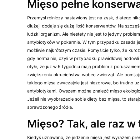
Mięso pełne konserwa
Przemysł rolniczy nastawiony jest na zysk, dlatego ni
dłużej, dodaje się dużą ilość konserwantów. Na szczęśc
ludzki organizm. Ale niestety nie jest to jedyny proble
antybiotyków w pokarmie. W tym przypadku zasada jest
możliwie najkrótszym czasie. Pomyślcie tylko, że kurcz
gdy normalnie, czyli w przypadku prawidłowej hodowli 
otyłe, że już w 6 tygodniu mają problem z poruszaniem
zwiększeniu okrucieństwa wobec zwierząt. Ale pomijaj
takiego mięsa zwyczajnie jest niezdrowe, bo trudno u
antybiotykami. Owszem można znaleźć mięso ekologiczn
Jeżeli nie wyobrażacie sobie diety bez mięsa, to staraj
sprawdzonego źródła.
Mięso? Tak, ale raz w
Kiedyś uznawano, że jedzenie mięsa jest wyrazem prest