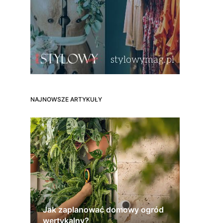
NAJNOWSZE ARTYKUŁY
Jak zaplanować domowy ogród
wertykalny?