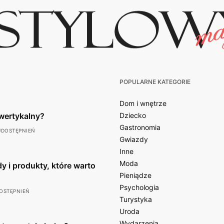
POPULARNE KATEGORIE
Dom i wnętrze
wertykalny?
Dziecko
Gastronomia
UDOSTĘPNIEŃ
Gwiazdy
Inne
Moda
y i produkty, które warto
Pieniądze
Psychologia
OSTĘPNIEŃ
Turystyka
Uroda
Wydarzenia