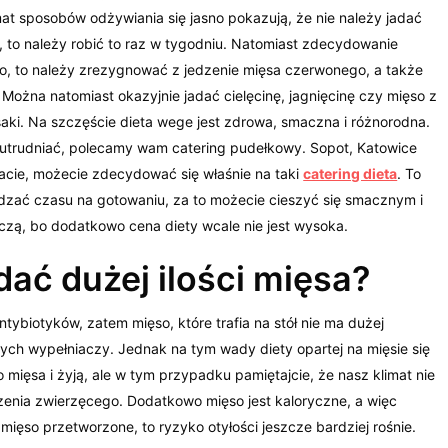
t sposobów odżywiania się jasno pokazują, że nie należy jadać
e, to należy robić to raz w tygodniu. Natomiast zdecydowanie
ięso, to należy zrezygnować z jedzenie mięsa czerwonego, a także
 Można natomiast okazyjnie jadać cielęcinę, jagnięcinę czy mięso z
 ssaki. Na szczęście dieta wege jest zdrowa, smaczna i różnorodna.
ie utrudniać, polecamy wam catering pudełkowy. Sopot, Katowice
zkacie, możecie zdecydować się właśnie na taki
catering dieta
. To
dzać czasu na gotowaniu, za to możecie cieszyć się smacznym i
ńczą, bo dodatkowo cena diety wcale nie jest wysoka.
dać dużej ilości mięsa?
ntybiotyków, zatem mięso, które trafia na stół nie ma dużej
ych wypełniaczy. Jednak na tym wady diety opartej na mięsie się
 mięsa i żyją, ale w tym przypadku pamiętajcie, że nasz klimat nie
zenia zwierzęcego. Dodatkowo mięso jest kaloryczne, a więc
 mięso przetworzone, to ryzyko otyłości jeszcze bardziej rośnie.