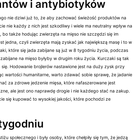
ntów i antybiotyków
kogo nie dziwi już to, że aby zachować świeżość produktów na
ie nie każdy z nich jest szkodliwy i wiele ma neutralny wpływ na
m, bo także hodując zwierzęta na mięso nie szczędzi się im
 jedna, czyli zwierzęta mają zyskać jak największą masę i to w
aki, które się jada zabijane są już w 8 tygodniu życia, podczas
zabijane na mięso byłyby w drugim roku życia. Kurczaki są tak
 się. Hodowanie brojlerów nastawione jest na duży zysk przy
ąc wartości humanitarne, warto zdawać sobie sprawę, że jadanie
znać za zdrowe jedzenie mięsa, które nafaszerowane jest
e, ale jest ono naprawdę drogie i nie każdego stać na zakup.
cie się kupować to wysokiej jakości, które pochodzi ze
 tygodniu
iżu społecznego i były osoby, które chełpiły się tym, że jedzą