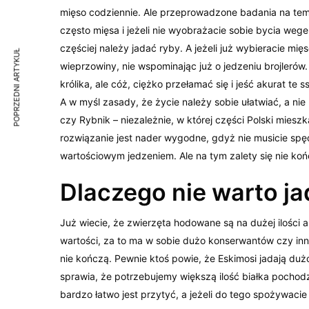
mięso codziennie. Ale przeprowadzone badania na tema
często mięsa i jeżeli nie wyobrażacie sobie bycia weg
częściej należy jadać ryby. A jeżeli już wybieracie m
POPRZEDNI ARTYKUŁ
wieprzowiny, nie wspominając już o jedzeniu brojlerów.
królika, ale cóż, ciężko przełamać się i jeść akurat te
A w myśl zasady, że życie należy sobie ułatwiać, a n
czy Rybnik – niezależnie, w której części Polski mies
rozwiązanie jest nader wygodne, gdyż nie musicie spę
wartościowym jedzeniem. Ale na tym zalety się nie ko
Dlaczego nie warto ja
Już wiecie, że zwierzęta hodowane są na dużej ilości a
wartości, za to ma w sobie dużo konserwantów czy inn
nie kończą. Pewnie ktoś powie, że Eskimosi jadają dużo
sprawia, że potrzebujemy większą ilość białka pochod
bardzo łatwo jest przytyć, a jeżeli do tego spożywacie