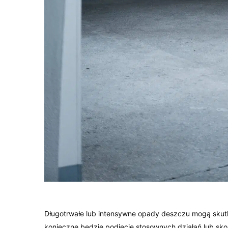
Długotrwałe lub intensywne opady deszczu mogą skutk
konieczne będzie podjęcie stosownych działań lub sk