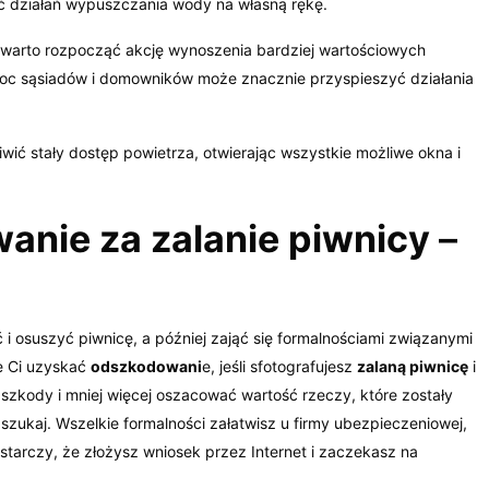
ć działań wypuszczania wody na własną rękę.
 warto rozpocząć akcję wynoszenia bardziej wartościowych
oc sąsiadów i domowników może znacznie przyspieszyć działania
ić stały dostęp powietrza, otwierając wszystkie możliwe okna i
nie za zalanie piwnicy
–
 i osuszyć piwnicę, a później zająć się formalnościami związanymi
ie Ci uzyskać
odszkodowani
e, jeśli sfotografujesz
zalaną piwnicę
i
ć szkody i mniej więcej oszacować wartość rzeczy, które zostały
dszukaj. Wszelkie formalności załatwisz u firmy ubezpieczeniowej,
arczy, że złożysz wniosek przez Internet i zaczekasz na