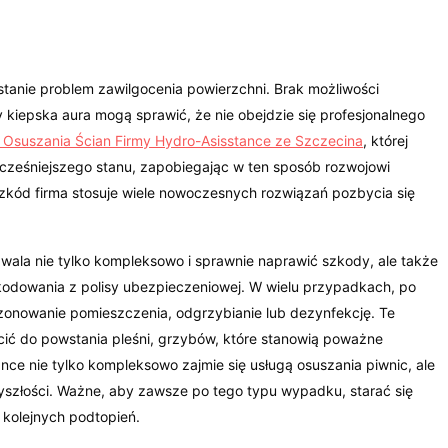
?
stanie problem zawilgocenia powierzchni. Brak możliwości
y kiepska aura mogą sprawić, że nie obejdzie się profesjonalnego
y Osuszania Ścian Firmy Hydro-Asisstance ze Szczecina
, której
 wcześniejszego stanu, zapobiegając w ten sposób rozwojowi
 szkód firma stosuje wiele nowoczesnych rozwiązań pozbycia się
wala nie tylko kompleksowo i sprawnie naprawić szkody, ale także
kodowania z polisy ubezpieczeniowej. W wielu przypadkach, po
zonowanie pomieszczenia, odgrzybianie lub dezynfekcję. Te
ić do powstania pleśni, grzybów, które stanowią poważne
nce nie tylko kompleksowo zajmie się usługą osuszania piwnic, ale
yszłości. Ważne, aby zawsze po tego typu wypadku, starać się
 kolejnych podtopień.