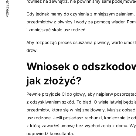
POPRZEDNI ARTYKUŁ
również na zewnątrz, nie powinniśmy sami podejmowa
Gdy jednak mamy do czynienia z mniejszym zalaniem,
przedmiotów z piwnicy i wody za pomocą wiader. Pom
i zmniejszyć skalę uszkodzeń.
Aby rozpocząć proces osuszania piwnicy, warto umożliw
drzwi.
Wniosek o odszkodowa
jak złożyć?
Pewnie przyjdzie Ci do głowy, aby najpierw posprzątać
z odzyskiwaniem szkód. To błąd! O wiele łatwiej będz
przedmioty, które się w niej znajdowały. Musisz opisa
uszkodzone. Jeśli posiadasz rachunki, koniecznie je o
z którą zawarłeś umowę bez wychodzenia z domu. Wyst
odpowiedź konsultanta.