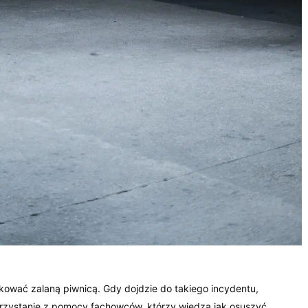
ować zalaną piwnicą. Gdy dojdzie do takiego incydentu,
orzystanie z pomocy fachowców, którzy wiedzą jak osuszyć