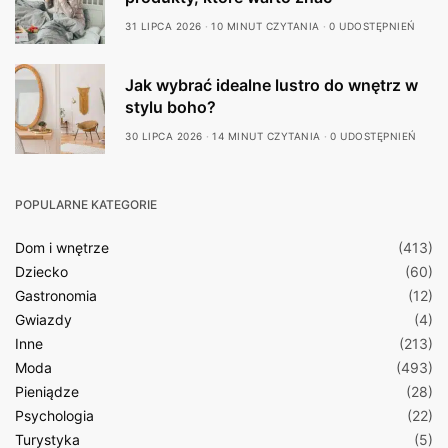
31 LIPCA 2026
10 MINUT CZYTANIA
0 UDOSTĘPNIEŃ
Jak wybrać idealne lustro do wnętrz w
stylu boho?
30 LIPCA 2026
14 MINUT CZYTANIA
0 UDOSTĘPNIEŃ
POPULARNE KATEGORIE
Dom i wnętrze
(413)
Dziecko
(60)
Gastronomia
(12)
Gwiazdy
(4)
Inne
(213)
Moda
(493)
Pieniądze
(28)
Psychologia
(22)
Turystyka
(5)