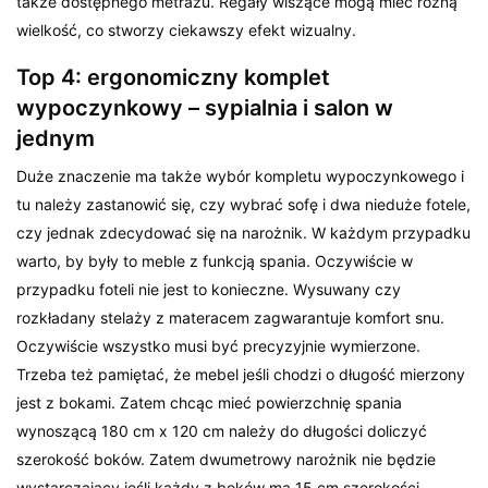
także dostępnego metrażu. Regały wiszące mogą mieć różną
wielkość, co stworzy ciekawszy efekt wizualny.
Top 4: ergonomiczny komplet
wypoczynkowy – sypialnia i salon w
jednym
Duże znaczenie ma także wybór kompletu wypoczynkowego i
tu należy zastanowić się, czy wybrać sofę i dwa nieduże fotele,
czy jednak zdecydować się na narożnik. W każdym przypadku
warto, by były to meble z funkcją spania. Oczywiście w
przypadku foteli nie jest to konieczne. Wysuwany czy
rozkładany stelaży z materacem zagwarantuje komfort snu.
Oczywiście wszystko musi być precyzyjnie wymierzone.
Trzeba też pamiętać, że mebel jeśli chodzi o długość mierzony
jest z bokami. Zatem chcąc mieć powierzchnię spania
wynoszącą 180 cm x 120 cm należy do długości doliczyć
szerokość boków. Zatem dwumetrowy narożnik nie będzie
wystarczający jeśli każdy z boków ma 15 cm szerokości.