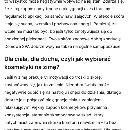
to wszystko może negatywnie wpływać na jej stan. Zdarza się,
że zimą zapominamy trochę o pielęgnacji ciała i tracimy
regularność aplikacji balsamów nawilżających. W efekcie skóra
staje się sucha, szorstka i pozbawiona energii. Pamiętaj, że
wcale nie musi tak być, bo jeśli tylko zmotywujesz się do
codziennej pielęgnacji, Twoja skóra zachowa dobrą kondycję.
Domowe SPA dobrze wpłynie także na ogólne samopoczucie!
Dla ciała, dla ducha, czyli jak wybierać
kosmetyki na zimę?
Jeśli w zimą brakuje Ci motywacji do troski o skórę,
zastanówmy się, jak to zmienić. Niedobór światła może
negatywnie odbić się na nastroju i chęci do działania, dlatego
dobrze jest połączyć pielęgnację ciała z zabiegiem
relaksującym. Piękny zapach kosmetyków, przyjemna
konsystencja, starannie skomponowany skład, który
natychmiast zapewnia skórze komfort i nawilżenie – to bez
wątpienia argumenty, które zachęcą do pielęgnacji. Nie masz