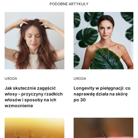
PODOBNE ARTYKUŁY
URODA
URODA
Jak skutecznie zagęścić
Longevity w pielęgnacji: co
włosy – przyczyny rzadkich
naprawdę działa na skórę
włosów i sposoby na ich
po 30
wzmocnienie