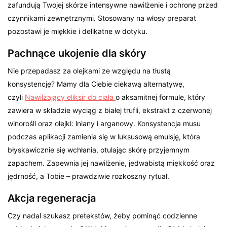
zafundują Twojej skórze intensywne nawilżenie i ochronę przed
czynnikami zewnętrznymi. Stosowany na włosy preparat
pozostawi je miękkie i delikatne w dotyku.
Pachnące ukojenie dla skóry
Nie przepadasz za olejkami ze względu na tłustą
konsystencję? Mamy dla Ciebie ciekawą alternatywę,
czyli
Nawilżający eliksir do ciała
o aksamitnej formule, który
zawiera w składzie wyciąg z białej trufli, ekstrakt z czerwonej
winorośli oraz olejki: lniany i arganowy. Konsystencja musu
podczas aplikacji zamienia się w luksusową emulsję, która
błyskawicznie się wchłania, otulając skórę przyjemnym
zapachem. Zapewnia jej nawilżenie, jedwabistą miękkość oraz
jędrność, a Tobie – prawdziwie rozkoszny rytuał.
Akcja regeneracja
Czy nadal szukasz pretekstów, żeby pominąć codzienne