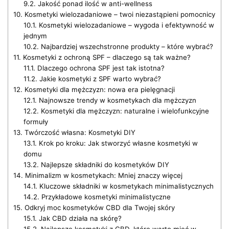
9.2.
Jakość ponad ilość w anti-wellness
10.
Kosmetyki wielozadaniowe – twoi niezastąpieni pomocnicy
10.1.
Kosmetyki wielozadaniowe – wygoda i efektywność w
jednym
10.2.
Najbardziej wszechstronne produkty – które wybrać?
11.
Kosmetyki z ochroną SPF – dlaczego są tak ważne?
11.1.
Dlaczego ochrona SPF jest tak istotna?
11.2.
Jakie kosmetyki z SPF warto wybrać?
12.
Kosmetyki dla mężczyzn: nowa era pielęgnacji
12.1.
Najnowsze trendy w kosmetykach dla mężczyzn
12.2.
Kosmetyki dla mężczyzn: naturalne i wielofunkcyjne
formuły
13.
Twórczość własna: Kosmetyki DIY
13.1.
Krok po kroku: Jak stworzyć własne kosmetyki w
domu
13.2.
Najlepsze składniki do kosmetyków DIY
14.
Minimalizm w kosmetykach: Mniej znaczy więcej
14.1.
Kluczowe składniki w kosmetykach minimalistycznych
14.2.
Przykładowe kosmetyki minimalistyczne
15.
Odkryj moc kosmetyków CBD dla Twojej skóry
15.1.
Jak CBD działa na skórę?
15.2.
Najlepsze kosmetyki z CBD, które warto mieć w