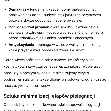
Demakijaż
– fundament każdej rutyny pielęgnacyjnej,
ponieważ dokładne usunięcie makijażu i zanieczyszczeń
pozwala skórze oddychać i regenerować się.
Ochrona przed promieniowaniem UV
– niezbędna dla
zachowania zdrowia i młodego wyglądu skóry, chroniąc ją
przed szkodliwym działaniem promieni słonecznych.
Antyoksydacja
– pomaga w walce z wolnymi rodnikami,
które przyspieszają proces starzenia się skóry.
Coraz więcej osób zdaje sobie sprawę, że krótszy skład
kosmetyków zazwyczaj oznacza lepszą jakość. Wybierając
produkty o prostym składzie, minimalizujemy ryzyko
podrażnień i alergii, a także dbamy o środowisko, ograniczając
ilość zużywanych surowców.
Sztuka minimalizacji etapów pielęgnacji
Odchodzimy od skomplikowanej, wieloetapowej pielęgnacji
skóry, składającej się z 12 kroków, na rzecz prostoty i