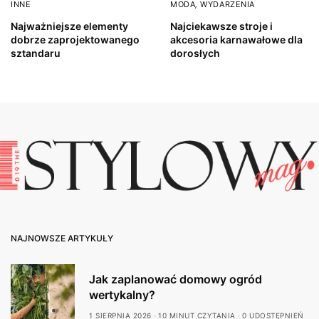
INNE
MODA
,
WYDARZENIA
Najważniejsze elementy
Najciekawsze stroje i
dobrze zaprojektowanego
akcesoria karnawałowe dla
sztandaru
dorosłych
NAJNOWSZE ARTYKUŁY
Jak zaplanować domowy ogród
wertykalny?
1 SIERPNIA 2026
10 MINUT CZYTANIA
0 UDOSTĘPNIEŃ