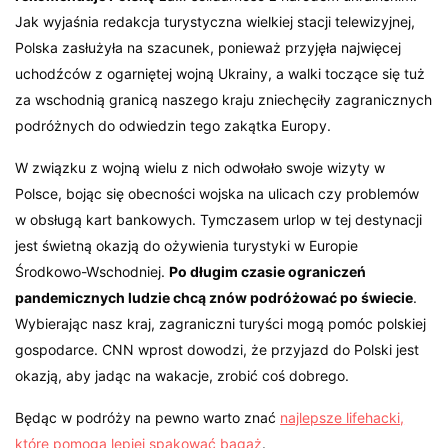
Jak wyjaśnia redakcja turystyczna wielkiej stacji telewizyjnej,
Polska zasłużyła na szacunek, ponieważ przyjęła najwięcej
uchodźców z ogarniętej wojną Ukrainy, a walki toczące się tuż
za wschodnią granicą naszego kraju zniechęciły zagranicznych
podróżnych do odwiedzin tego zakątka Europy.
W związku z wojną wielu z nich odwołało swoje wizyty w
Polsce, bojąc się obecności wojska na ulicach czy problemów
w obsługą kart bankowych. Tymczasem urlop w tej destynacji
jest świetną okazją do ożywienia turystyki w Europie
Środkowo-Wschodniej.
Po długim czasie ograniczeń
pandemicznych ludzie chcą znów podróżować po świecie
.
Wybierając nasz kraj, zagraniczni turyści mogą pomóc polskiej
gospodarce. CNN wprost dowodzi, że przyjazd do Polski jest
okazją, aby jadąc na wakacje, zrobić coś dobrego.
Będąc w podróży na pewno warto znać
najlepsze lifehacki,
które pomogą lepiej spakować bagaż
.