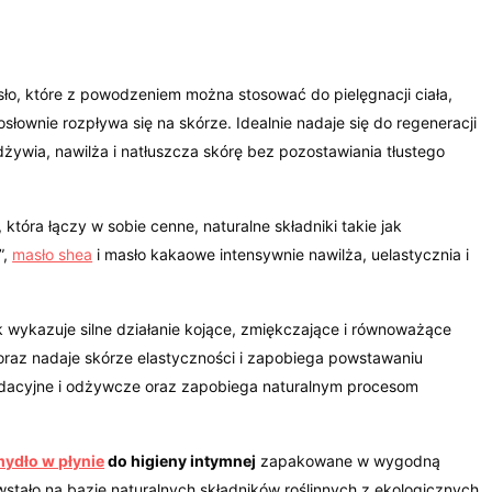
o, które z powodzeniem można stosować do pielęgnacji ciała,
osłownie rozpływa się na skórze. Idealnie nadaje się do regeneracji
żywia, nawilża i natłuszcza skórę bez pozostawiania tłustego
 która łączy w sobie cenne, naturalne składniki takie jak
”,
masło shea
i masło kakaowe intensywnie nawilża, uelastycznia i
k wykazuje silne działanie kojące, zmiękczające i równoważące
 oraz nadaje skórze elastyczności i zapobiega powstawaniu
dacyjne i odżywcze oraz zapobiega naturalnym procesom
ydło w płynie
do higieny intymnej
zapakowane w wygodną
tało na bazie naturalnych składników roślinnych z ekologicznych