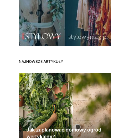
NAJNOWSZE ARTYKUŁY
Jak zaplanować domowy ogród
wertykalny?