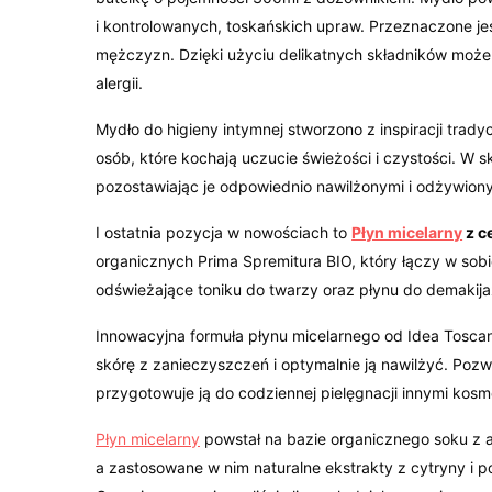
i kontrolowanych, toskańskich upraw. Przeznaczone je
mężczyzn. Dzięki użyciu delikatnych składników może
alergii.
Mydło do higieny intymnej stworzono z inspiracji trad
osób, które kochają uczucie świeżości i czystości. W 
pozostawiając je odpowiednio nawilżonymi i odżywion
I ostatnia pozycja w nowościach to
Płyn micelarny
z c
organicznych Prima Spremitura BIO, który łączy w sob
odświeżające toniku do twarzy oraz płynu do demakija
Innowacyjna formuła płynu micelarnego od Idea Tosca
skórę z zanieczyszczeń i optymalnie ją nawilżyć. Pozwa
przygotowuje ją do codziennej pielęgnacji innymi kos
Płyn micelarny
powstał na bazie organicznego soku z 
a zastosowane w nim naturalne ekstrakty z cytryny i 