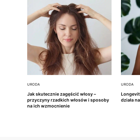
URODA
URODA
Jak skutecznie zagęścić włosy –
Longevit
przyczyny rzadkich włosów i sposoby
działa n
na ich wzmocnienie