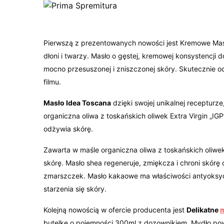
Pierwszą z prezentowanych nowości jest Kremowe Masł
dłoni i twarzy. Masło o gęstej, kremowej konsystencji d
mocno przesuszonej i zniszczonej skóry. Skutecznie od
filmu.
Masło Idea Toscana
dzięki swojej unikalnej recepturze,
organiczna oliwa z toskańskich oliwek Extra Virgin „IGP
odżywia skórę.
Zawarta w maśle organiczna oliwa z toskańskich oliwe
skórę. Masło shea regeneruje, zmiękcza i chroni skórę
zmarszczek. Masło kakaowe ma właściwości antyoksy
starzenia się skóry.
Kolejną nowością w ofercie producenta jest
Delikatne
m
butelkę o pojemności 300ml z dozownikiem. Mydło pows