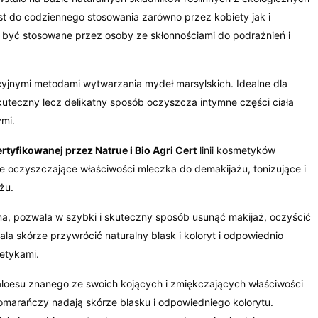
st do codziennego stosowania zarówno przez kobiety jak i
 być stosowane przez osoby ze skłonnościami do podrażnień i
ycyjnymi metodami wytwarzania mydeł marsylskich. Idealne dla
skuteczny lecz delikatny sposób oczyszcza intymne części ciała
ymi.
ertyfikowanej przez Natrue i Bio Agri Cert
linii kosmetyków
ie oczyszczające właściwości mleczka do demakijażu, tonizujące i
żu.
na, pozwala w szybki i skuteczny sposób usunąć makijaż, oczyścić
la skórze przywrócić naturalny blask i koloryt i odpowiednio
metykami.
aloesu znanego ze swoich kojących i zmiękczających właściwości
pomarańczy nadają skórze blasku i odpowiedniego kolorytu.