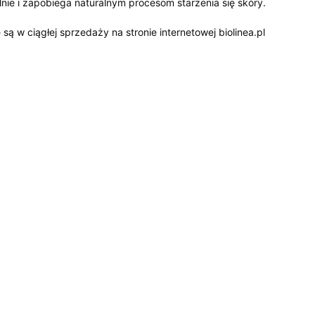
lnie i zapobiega naturalnym procesom starzenia się skóry.
ą w ciągłej sprzedaży na stronie internetowej biolinea.pl