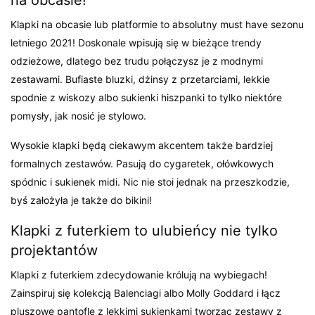
Klapki na obcasie lub platformie to absolutny must have sezonu
letniego 2021! Doskonale wpisują się w bieżące trendy
odzieżowe, dlatego bez trudu połączysz je z modnymi
zestawami. Bufiaste bluzki, dżinsy z przetarciami, lekkie
spodnie z wiskozy albo sukienki hiszpanki to tylko niektóre
pomysły, jak nosić je stylowo.
Wysokie klapki będą ciekawym akcentem także bardziej
formalnych zestawów. Pasują do cygaretek, ołówkowych
spódnic i sukienek midi. Nic nie stoi jednak na przeszkodzie,
byś założyła je także do bikini!
Klapki z futerkiem to ulubieńcy nie tylko
projektantów
Klapki z futerkiem zdecydowanie królują na wybiegach!
Zainspiruj się kolekcją Balenciagi albo Molly Goddard i łącz
pluszowe pantofle z lekkimi sukienkami tworząc zestawy z