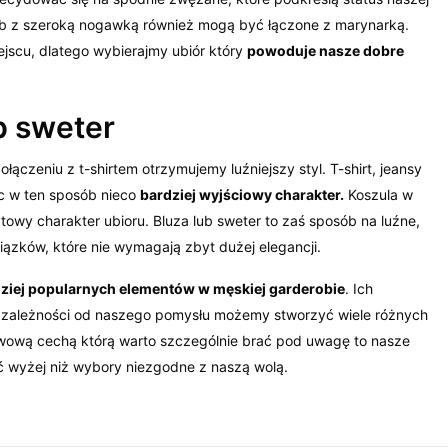
 lub z szeroką nogawką również mogą być łączone z marynarką.
scu, dlatego wybierajmy ubiór który
powoduje nasze dobre
ub sweter
ączeniu z t-shirtem otrzymujemy luźniejszy styl. T-shirt, jeansy
c w ten sposób nieco
bardziej wyjściowy charakter.
Koszula w
towy charakter ubioru. Bluza lub sweter to zaś sposób na luźne,
iązków, które nie wymagają zbyt dużej elegancji.
dziej popularnych elementów w męskiej garderobie
. Ich
W zależności od naszego pomysłu możemy stworzyć wiele różnych
tawową cechą którą warto szczególnie brać pod uwagę to nasze
ać wyżej niż wybory niezgodne z naszą wolą.