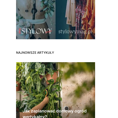
NAJNOWSZE ARTYKUŁY
Jak zaplanować domowy ogród
wertykalny?