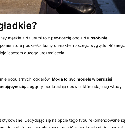
gładkie?
ansy męskie z dziurami to z pewnością opcja dla
osób nie
zanie które podkreśla luźny charakter naszego wyglądu. Różnego
adaje jeansom dużego urozmaicenia.
rmie popularnych joggerów.
Mogą to być modele w bardziej
niającym się.
Joggery podkreślają obuwie, które staje się wtedy
.
praktykowane. Decydując się na opcję tego typu rekomendowane są
ecydować się na spodnie zwężane, które podkreślą status naszej