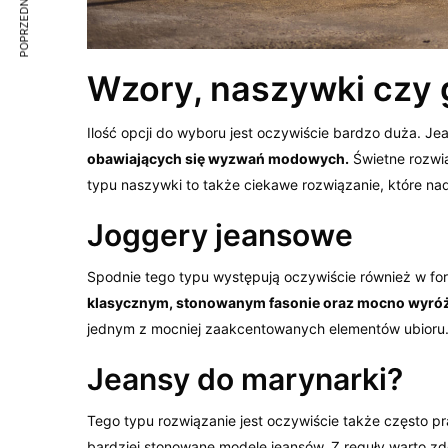
POPRZEDNI ARTYKUŁ
Wzory, naszywki czy 
Ilość opcji do wyboru jest oczywiście bardzo duża. Je
obawiających się wyzwań modowych.
Świetne rozwią
typu naszywki to także ciekawe rozwiązanie, które n
Joggery jeansowe
Spodnie tego typu występują oczywiście również w fo
klasycznym, stonowanym fasonie oraz mocno wyróż
jednym z mocniej zaakcentowanych elementów ubioru
Jeansy do marynarki?
Tego typu rozwiązanie jest oczywiście także często 
bardziej stonowane modele jeansów. Z reguły warto zd