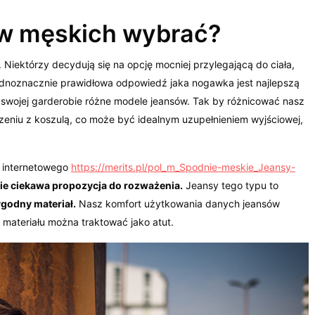
w męskich wybrać?
. Niektórzy decydują się na opcję mocniej przylegającą do ciała,
e jednoznacznie prawidłowa odpowiedź jaka nogawka jest najlepszą
w swojej garderobie różne modele jeansów. Tak by różnicować nasz
zeniu z koszulą, co może być idealnym uzupełnieniem wyjściowej,
u internetowego
https://merits.pl/pol_m_Spodnie-meskie_Jeansy-
ie ciekawa propozycja do rozważenia.
Jeansy tego typu to
godny materiał.
Nasz komfort użytkowania danych jeansów
materiału można traktować jako atut.