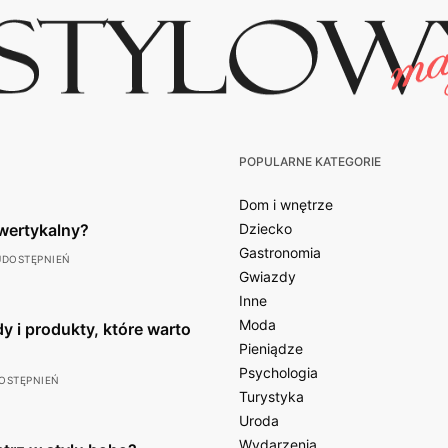
POPULARNE KATEGORIE
Dom i wnętrze
wertykalny?
Dziecko
Gastronomia
UDOSTĘPNIEŃ
Gwiazdy
Inne
Moda
y i produkty, które warto
Pieniądze
Psychologia
OSTĘPNIEŃ
Turystyka
Uroda
Wydarzenia