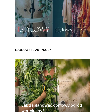
NAJNOWSZE ARTYKUŁY
Jak zaplanować domowy ogród
wertykalny?