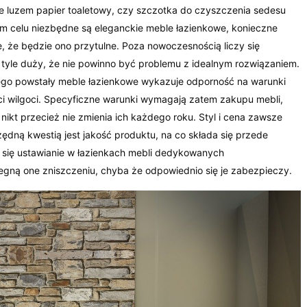
ce luzem papier toaletowy, czy szczotka do czyszczenia sedesu
tym celu niezbędne są eleganckie meble łazienkowe, konieczne
 że będzie ono przytulne. Poza nowoczesnością liczy się
a tyle duży, że nie powinno być problemu z idealnym rozwiązaniem.
rego powstały meble łazienkowe wykazuje odporność na warunki
ci wilgoci. Specyficzne warunki wymagają zatem zakupu mebli,
 nikt przecież nie zmienia ich każdego roku. Styl i cena zawsze
ędną kwestią jest jakość produktu, na co składa się przede
 się ustawianie w łazienkach mebli dedykowanych
ną one zniszczeniu, chyba że odpowiednio się je zabezpieczy.