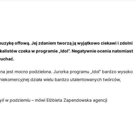
muzykę offową. Jej zdaniem tworzą ją wyjątkowo ciekawi i zdolni
okalistów czeka w programie „Idol”. Negatywnie ocenia natomiast
słuchać.
a jest mocno podzielona. Jurorka programu „Idol” bardzo wysoko
 niekomercyjnej działa wielu bardzo utalentowanych twórców,
 byli w podziemiu
– mówi Elżbieta Zapendowska agencji