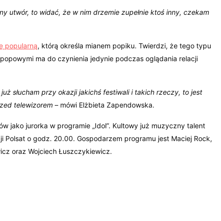
rny utwór, to widać, że w nim drzemie zupełnie ktoś inny, czekam
 popularną
, którą określa mianem popiku. Twierdzi, że tego typu
 popowymi ma do czynienia jedynie podczas oglądania relacji
uż słucham przy okazji jakichś festiwali i takich rzeczy, to jest
rzed telewizorem
– mówi Elżbieta Zapendowska.
ów jako jurorka w programie „Idol”. Kultowy już muzyczny talent
i Polsat o godz. 20.00. Gospodarzem programu jest Maciej Rock,
icz oraz Wojciech Łuszczykiewicz.