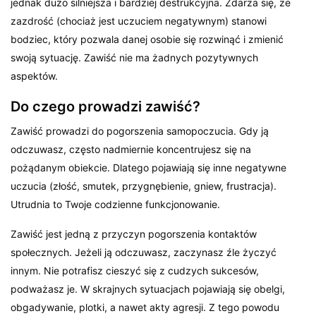
jednak dużo silniejsza i bardziej destrukcyjna. Zdarza się, że
zazdrość (chociaż jest uczuciem negatywnym) stanowi
bodziec, który pozwala danej osobie się rozwinąć i zmienić
swoją sytuację. Zawiść nie ma żadnych pozytywnych
aspektów.
Do czego prowadzi zawiść?
Zawiść prowadzi do pogorszenia samopoczucia. Gdy ją
odczuwasz, często nadmiernie koncentrujesz się na
pożądanym obiekcie. Dlatego pojawiają się inne negatywne
uczucia (złość, smutek, przygnębienie, gniew, frustracja).
Utrudnia to Twoje codzienne funkcjonowanie.
Zawiść jest jedną z przyczyn pogorszenia kontaktów
społecznych. Jeżeli ją odczuwasz, zaczynasz źle życzyć
innym. Nie potrafisz cieszyć się z cudzych sukcesów,
podważasz je. W skrajnych sytuacjach pojawiają się obelgi,
obgadywanie, plotki, a nawet akty agresji. Z tego powodu