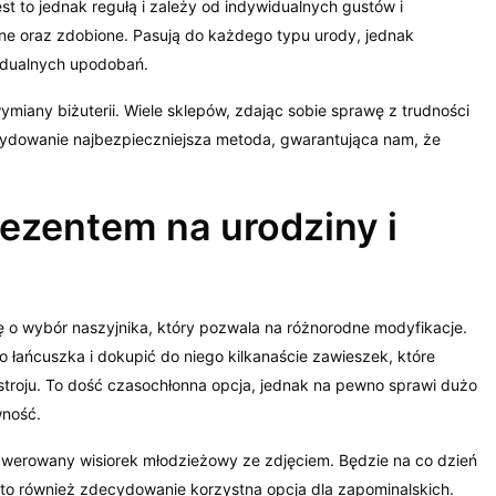
est to jednak regułą i zależy od indywidualnych gustów i
arne oraz zdobione. Pasują do każdego typu urody, jednak
idualnych upodobań.
miany biżuterii. Wiele sklepów, zdając sobie sprawę z trudności
decydowanie najbezpieczniejsza metoda, gwarantująca nam, że
ezentem na urodziny i
ę o wybór naszyjnika, który pozwala na różnorodne modyfikacje.
łańcuszka i dokupić do niego kilkanaście zawieszek, które
troju. To dość czasochłonna opcja, jednak na pewno sprawi dużo
wność.
werowany wisiorek młodzieżowy ze zdjęciem. Będzie na co dzień
to również zdecydowanie korzystna opcja dla zapominalskich.