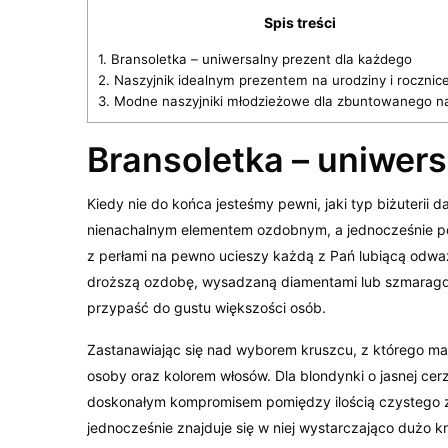
Spis treści
1.
Bransoletka – uniwersalny prezent dla każdego
2.
Naszyjnik idealnym prezentem na urodziny i rocznic
3.
Modne naszyjniki młodzieżowe dla zbuntowanego na
Bransoletka – uniwers
Kiedy nie do końca jesteśmy pewni, jaki typ biżuterii 
nienachalnym elementem ozdobnym, a jednocześnie potr
z perłami na pewno ucieszy każdą z Pań lubiącą odwa
droższą ozdobę, wysadzaną diamentami lub szmaragdam
przypaść do gustu większości osób.
Zastanawiając się nad wyborem kruszcu, z którego ma b
osoby oraz kolorem włosów. Dla blondynki o jasnej cer
doskonałym kompromisem pomiędzy ilością czystego zło
jednocześnie znajduje się w niej wystarczająco dużo k