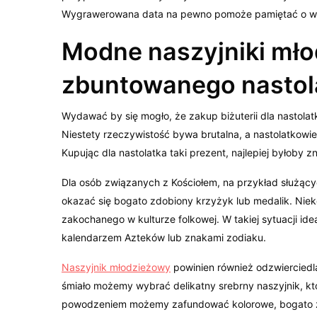
Wygrawerowana data na pewno pomoże pamiętać o w
Modne naszyjniki mło
zbuntowanego nastol
Wydawać by się mogło, że zakup biżuterii dla nastolat
Niestety rzeczywistość bywa brutalna, a nastolatkowi
Kupując dla nastolatka taki prezent, najlepiej byłoby z
Dla osób związanych z Kościołem, na przykład służą
okazać się bogato zdobiony krzyżyk lub medalik. Niek
zakochanego w kulturze folkowej. W takiej sytuacji id
kalendarzem Azteków lub znakami zodiaku.
Naszyjnik młodzieżowy
powinien również odzwierciedla
śmiało możemy wybrać delikatny srebrny naszyjnik, któ
powodzeniem możemy zafundować kolorowe, bogato zdob