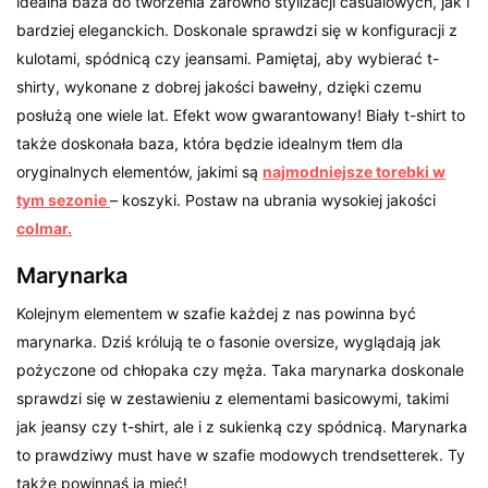
idealna baza do tworzenia zarówno stylizacji casualowych, jak i
bardziej eleganckich. Doskonale sprawdzi się w konfiguracji z
kulotami, spódnicą czy jeansami. Pamiętaj, aby wybierać t-
shirty, wykonane z dobrej jakości bawełny, dzięki czemu
posłużą one wiele lat. Efekt wow gwarantowany! Biały t-shirt to
także doskonała baza, która będzie idealnym tłem dla
oryginalnych elementów, jakimi są
najmodniejsze torebki w
tym sezonie
– koszyki. Postaw na ubrania wysokiej jakości
colmar.
Marynarka
Kolejnym elementem w szafie każdej z nas powinna być
marynarka. Dziś królują te o fasonie oversize, wyglądają jak
pożyczone od chłopaka czy męża. Taka marynarka doskonale
sprawdzi się w zestawieniu z elementami basicowymi, takimi
jak jeansy czy t-shirt, ale i z sukienką czy spódnicą. Marynarka
to prawdziwy must have w szafie modowych trendsetterek. Ty
także powinnaś ją mieć!