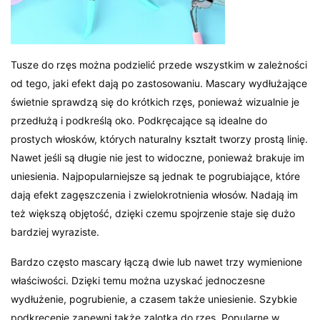
Tusze do rzęs można podzielić przede wszystkim w zależności
od tego, jaki efekt dają po zastosowaniu. Mascary wydłużające
świetnie sprawdzą się do krótkich rzęs, ponieważ wizualnie je
przedłużą i podkreślą oko. Podkręcające są idealne do
prostych włosków, których naturalny kształt tworzy prostą linię.
Nawet jeśli są długie nie jest to widoczne, ponieważ brakuje im
uniesienia. Najpopularniejsze są jednak te pogrubiające, które
dają efekt zagęszczenia i zwielokrotnienia włosów. Nadają im
też większą objętość, dzięki czemu spojrzenie staje się dużo
bardziej wyraziste.
Bardzo często mascary łączą dwie lub nawet trzy wymienione
właściwości. Dzięki temu można uzyskać jednoczesne
wydłużenie, pogrubienie, a czasem także uniesienie. Szybkie
podkręcenie zapewni także zalotka do rzęs. Popularne w