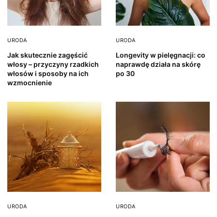
URODA
URODA
Jak skutecznie zagęścić
Longevity w pielęgnacji: co
włosy – przyczyny rzadkich
naprawdę działa na skórę
włosów i sposoby na ich
po 30
wzmocnienie
URODA
URODA