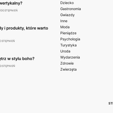
wertykalny?
Dziecko
Gastronomia
UDOSTĘPNIEŃ
Gwiazdy
Inne
Moda
y i produkty, które warto
Pieniądze
Psychologia
OSTĘPNIEŃ
Turystyka
Uroda
Wydarzenia
ętrz w stylu boho?
Zdrowie
DOSTĘPNIEŃ
Zwierzęta
ST