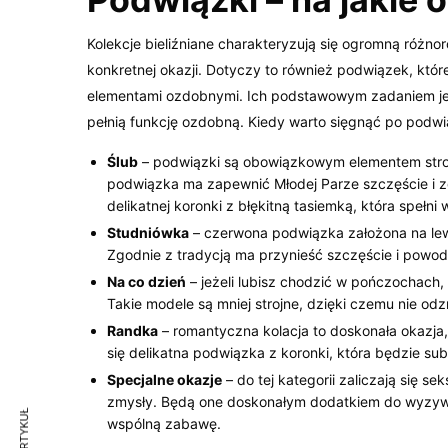
Kolekcje bieliźniane charakteryzują się ogromną różno
konkretnej okazji. Dotyczy to również podwiązek, które
elementami ozdobnymi. Ich podstawowym zadaniem jest
pełnią funkcję ozdobną. Kiedy warto sięgnąć po podwią
Ślub
– podwiązki są obowiązkowym elementem stroj
podwiązka ma zapewnić Młodej Parze szczęście i 
delikatnej koronki z błękitną tasiemką, która speł
Studniówka
– czerwona podwiązka założona na lew
Zgodnie z tradycją ma przynieść szczęście i powo
Na co dzień
– jeżeli lubisz chodzić w pończochach
Takie modele są mniej strojne, dzięki czemu nie odz
Randka
– romantyczna kolacja to doskonała okazja
się delikatna podwiązka z koronki, która będzie sub
Specjalne okazje
– do tej kategorii zaliczają się 
zmysły. Będą one doskonałym dodatkiem do wyzywaj
wspólną zabawę.