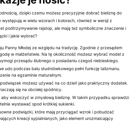
rodnością, dzięki czemu możesz precyzyjnie dobrać bieliznę do
 występują w wielu wzorach i kolorach, również w wersji z
 podtrzymywanie rajstop, ale mają też symboliczne znaczenie i
zki i jakie wybrać?
u Panny Młodej ze względu na tradycję. Zgodnie z przesądem
zgodę w małżeństwie. Na tę okoliczność możesz wybrać model z
ni wymogi przesądu ślubnego o posiadaniu czegoś niebieskiego.
e udo podczas balu studniówkowego pełni funkcję talizmanu.
dzenie na egzaminie maturalnym.
, podwiązek możesz używać na co dzień jako praktyczny dodatek.
naczają się na obcisłej spódnicy.
, aby wskoczyć w zmysłową bieliznę. W takim przypadku sprawdzi
telnie wystawać spod krótkiej sukienki.
seksowne podwiązki, które mają przyciągać wzrok i pobudzać
ących kreacji sypialnianych, jako element urozmaicający