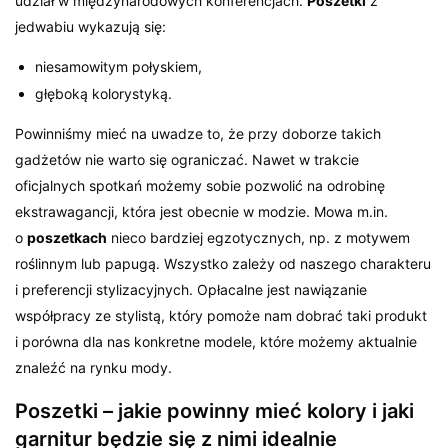
udział w międzynarodowych konferencjach.
Poszetki
z
jedwabiu wykazują się:
niesamowitym połyskiem,
głęboką kolorystyką.
Powinniśmy mieć na uwadze to, że przy doborze takich
gadżetów nie warto się ograniczać. Nawet w trakcie
oficjalnych spotkań możemy sobie pozwolić na odrobinę
ekstrawagancji, która jest obecnie w modzie. Mowa m.in.
o
poszetkach
nieco bardziej egzotycznych, np. z motywem
roślinnym lub papugą. Wszystko zależy od naszego charakteru
i preferencji stylizacyjnych. Opłacalne jest nawiązanie
współpracy ze stylistą, który pomoże nam dobrać taki produkt
i porówna dla nas konkretne modele, które możemy aktualnie
znaleźć na rynku mody.
Poszetki – jakie powinny mieć kolory i jaki
garnitur będzie się z nimi idealnie