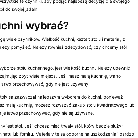
wszystkie te czynniki, aby podjąć najlepszą decyzję dla swojego
ł do swojej jadalni.
kuchni wybrać?
wiele czynników. Wielkość kuchni, kształt stołu i materiał, z
 należy pomyśleć. Należy również zdecydować, czy chcemy stół
yborze stołu kuchennego, jest wielkość kuchni. Należy upewnić
 zajmując zbyt wiele miejsca. Jeśli masz małą kuchnię, warto
 łatwo przechowywać, gdy nie jest używany.
e stoły są zazwyczaj najlepszym wyborem do kuchni, ponieważ
masz małą kuchnię, możesz rozważyć zakup stołu kwadratowego lub
na je łatwo przechowywać, gdy nie są używane.
 jest stół. Jeśli chcesz mieć trwały stół, który będzie służył
inatu lub forniru. Materiały te są odporne na uszkodzenia i bardzo