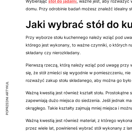
Wybierając
stół do jadalni
, ważne jest, aby rozważyć 
domu. Przy odrobinie badań możesz znaleźć idealny stó
Jaki wybrać stół do 
Przy wyborze stołu kuchennego należy wziąć pod uwagę 
którego jest wykonany, to ważne czynniki, o których
składany czy nierozkładany.
Pierwszą rzeczą, którą należy wziąć pod uwagę przy w
się, że stół zmieści się wygodnie w pomieszczeniu, nie
rozważyć zakup stołu składanego, aby można go było
POPRZEDNI ARTYKUŁ
Ważną kwestią jest również kształt stołu. Prostokątn
zapewniają dużo miejsca do siedzenia. Jeśli jednak 
okrągłego. Takie kształty zajmują mniej miejsca i moż
Ważną kwestią jest również materiał, z którego wykonany
przez wiele lat, powinieneś wybrać stół wykonany z lam