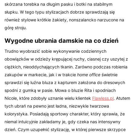
skórzana torebka na długim pasku i botki na stabilnym
słupku. W tego typu stylizacjach dobrze sprawdzają się
również stylowe krótkie żakiety, nonszalancko narzucone na
górę stroju.
Wygodne ubrania damskie na co dzień
Trudno wyobrazić sobie wykonywanie codziennych
obowiązków w odzieży krępującej ruchy, ciasnej czy uszytej z
ciężkich, nieoddychających tkanin. Zarówno podczas robienia
zakupów w markecie, jak i w trakcie
home office
świetnie
sprawdzi się luźna bluza z kapturem założona do dresowych
spodni z gumką w pasie. Mowa o bluzie Rita i spodniach
Nicole, które zdobyły uznanie wielu klientek
Flawless.pl
. Atutem
tych ubrań na pewno jest ładna, niezwykle twarzowa
kolorystyka. Posiadają sportowy charakter, który sprawia, że
niemal intuicyjnie zakładamy je, gdy czeka nas intensywny
dzień. Czym uzupełnić stylizację, w której pierwsze skrzypce