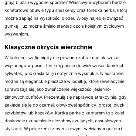
grają bluza i wygodne spodnie? Właściwym wyborem będzie
komfortowe obuwie typu sneakersy oraz torebka nerka, którą
można zapiąć na wysokości bioder. Włosy najlepiej związać
gumką i już można śmiało stawiać czoła kolejnym życiowym
wyzwaniom.
Klasyczne okrycia wierzchnie
W kobiecej szafie nigdy nie powinno zabraknąć płaszcza
wiązanego w pasie. Ten krój pasuje do większości damskich
sylwetek, podkreśla talię i optycznie wysmukla. Nieustannie
modne są eleganckie płaszcze w jodełkę, które rewelacyjnie
sprawdzają się jako zwieńczenie większości jesienno-
zimowych outfitów. Prezentują się naprawdę atrakcyjnie, gdy
zakłada się je do czarnej, ołówkowej spódnicy, prostej bluzki i
sztybletów lub kozaków. Kurtka parka z kapturem to z kolei
doskonałe uzupełnienie niezobowiązujących, casualowych
stylizacji. W połączeniu z oversizowym, wełnianym golfem i