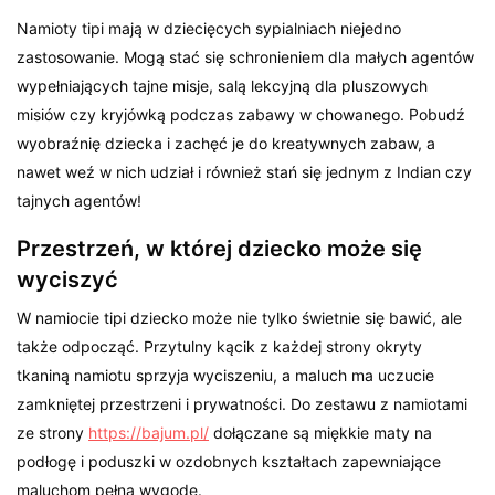
Namioty tipi mają w dziecięcych sypialniach niejedno
zastosowanie. Mogą stać się schronieniem dla małych agentów
wypełniających tajne misje, salą lekcyjną dla pluszowych
misiów czy kryjówką podczas zabawy w chowanego. Pobudź
wyobraźnię dziecka i zachęć je do kreatywnych zabaw, a
nawet weź w nich udział i również stań się jednym z Indian czy
tajnych agentów!
Przestrzeń, w której dziecko może się
wyciszyć
W namiocie tipi dziecko może nie tylko świetnie się bawić, ale
także odpocząć. Przytulny kącik z każdej strony okryty
tkaniną namiotu sprzyja wyciszeniu, a maluch ma uczucie
zamkniętej przestrzeni i prywatności. Do zestawu z namiotami
ze strony
https://bajum.pl/
dołączane są miękkie maty na
podłogę i poduszki w ozdobnych kształtach zapewniające
maluchom pełną wygodę.