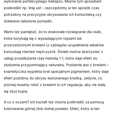
wykonanie perfekcyjnego makijażu. Można tym sposobem
podkreślić np. linię ust – oszczędzimy w ten sposób czas
potrzebny na precyzyjne obrysowanie ich konturówką czy
dokładne nałożenie pomadki.
Warto też pamiętać, że to doskonałe rozwiązanie dla osób,
które borykają się z wypadającymi rzęsami lub
przerzedzonymi brwiami (z zabiegów uzupełniania włosków
korzystają również mężczyźni). Śmiało można skorzystać z
usługi przedłużania rzęs metodą 1:1, która daje efekt do
złudzenia przypominający naturalny. Podobnie jest z brwiami –
kosmetyczka wypełnia brwi specjalnym pigmentem, który daje
efekt podobny do obrysu wykonanego kredką. Jedyne, co
później musimy robić z brwiami to ich regulacja, aby nie stały
się zbyt bujne.
A co z oczami? Ich kształt też można podkreślić za pomocą
kolorowania górnej i/lub dolnej powieki. Efekt, który w ten