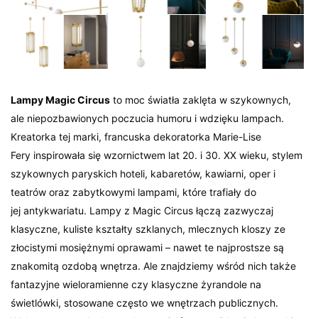
Lampy Magic Circus
to moc światła zaklęta w szykownych,
ale niepozbawionych poczucia humoru i wdzięku lampach.
Kreatorka tej marki, francuska dekoratorka Marie-Lise
Fery inspirowała się wzornictwem lat 20. i 30. XX wieku, stylem
szykownych paryskich hoteli, kabaretów, kawiarni, oper i
teatrów oraz zabytkowymi lampami, które trafiały do
jej antykwariatu. Lampy z Magic Circus łączą zazwyczaj
klasyczne, kuliste kształty szklanych, mlecznych kloszy ze
złocistymi mosiężnymi oprawami – nawet te najprostsze są
znakomitą ozdobą wnętrza. Ale znajdziemy wśród nich także
fantazyjne wieloramienne czy klasyczne żyrandole na
świetlówki, stosowane często we wnętrzach publicznych.