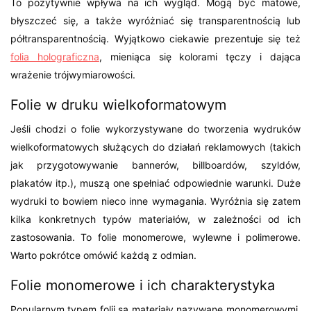
To pozytywnie wpływa na ich wygląd. Mogą być matowe,
błyszczeć się, a także wyróżniać się transparentnością lub
półtransparentnością. Wyjątkowo ciekawie prezentuje się też
folia holograficzna
, mieniąca się kolorami tęczy i dająca
wrażenie trójwymiarowości.
Folie w druku wielkoformatowym
Jeśli chodzi o folie wykorzystywane do tworzenia wydruków
wielkoformatowych służących do działań reklamowych (takich
jak przygotowywanie bannerów, billboardów, szyldów,
plakatów itp.), muszą one spełniać odpowiednie warunki. Duże
wydruki to bowiem nieco inne wymagania. Wyróżnia się zatem
kilka konkretnych typów materiałów, w zależności od ich
zastosowania. To folie monomerowe, wylewne i polimerowe.
Warto pokrótce omówić każdą z odmian.
Folie monomerowe i ich charakterystyka
Popularnym typem folii są materiały nazywane monomerowymi.