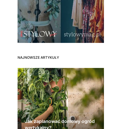
NAJNOWSZE ARTYKUŁY
Jak zaplanować domowy ogród
wertykalny?