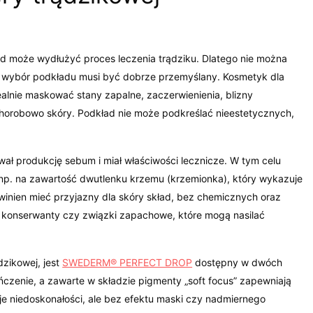
ad może wydłużyć proces leczenia trądziku. Dlatego nie można
wybór podkładu musi być dobrze przemyślany. Kosmetyk dla
ealnie maskować stany zapalne, zaczerwienienia, blizny
chorobowo skóry. Podkład nie może podkreślać nieestetycznych,
ł produkcję sebum i miał właściwości lecznicze. W tym celu
np. na zawartość dwutlenku krzemu (krzemionka), który wykazuje
winien mieć przyjazny dla skóry skład, bez chemicznych oraz
, konserwanty czy związki zapachowe, które mogą nasilać
zikowej, jest
SWEDERM® PERFECT DROP
dostępny w dwóch
ończenie, a zawarte w składzie pigmenty „soft focus” zapewniają
je niedoskonałości, ale bez efektu maski czy nadmiernego