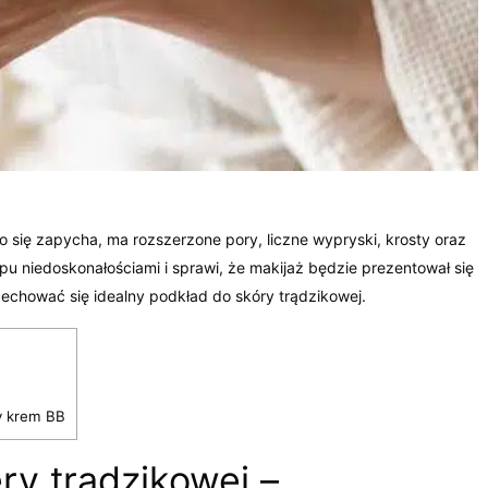
 się zapycha, ma rozszerzone pory, liczne wypryski, krosty oraz
ypu niedoskonałościami i sprawi, że makijaż będzie prezentował się
cechować się idealny podkład do skóry trądzikowej.
y krem BB
y trądzikowej –