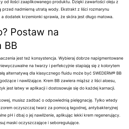
y od ilości zaaplikowanego produktu. Dzięki zawartości oleju z
ą przed nadmierną utratą wody. Ekstrakt z liści rozmarynu
a dodatek krzemionki sprawia, że skóra jest długo matowa.
co? Postaw na
m BB
naczenia jest też konsystencja. Wybieraj dobrze napigmentowane
niewyczuwalne na twarzy i perfekcyjnie stapiają się z kolorytem
nałą alternatywą dla klasycznego fluidu może być SWEDERM® BB
godzące i nawilżające. Krem BB zawiera miąższ z liści aloesu,
k jest łatwy w aplikacji i dostosowuje się do każdej karnacji.
kowej, musisz zadbać o odpowiednią pielęgnację. Tylko wtedy
eczorem oczyszczaj twarz za pomocą łagodnej, antybakteryjnej
alne pH i dbaj o jej nawilżenie, aplikując lekki krem regenerujący.
uj maski oczyszczające i seboregulujące.