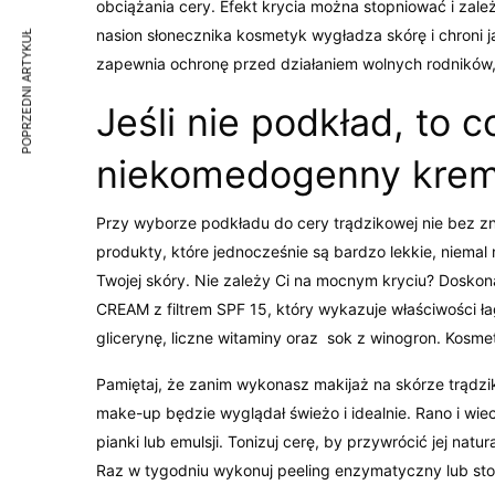
obciążania cery. Efekt krycia można stopniować i zależ
nasion słonecznika kosmetyk wygładza skórę i chroni j
POPRZEDNI ARTYKUŁ
zapewnia ochronę przed działaniem wolnych rodników, 
Jeśli nie podkład, to 
niekomedogenny kre
Przy wyborze podkładu do cery trądzikowej nie bez z
produkty, które jednocześnie są bardzo lekkie, niemal 
Twojej skóry. Nie zależy Ci na mocnym kryciu? Dosko
CREAM z filtrem SPF 15, który wykazuje właściwości ła
glicerynę, liczne witaminy oraz sok z winogron. Kosmety
Pamiętaj, że zanim wykonasz makijaż na skórze trądzi
make-up będzie wyglądał świeżo i idealnie. Rano i wi
pianki lub emulsji. Tonizuj cerę, by przywrócić jej natur
Raz w tygodniu wykonuj peeling enzymatyczny lub stos