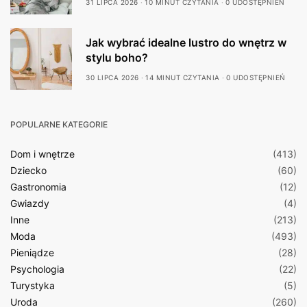
31 LIPCA 2026
10 MINUT CZYTANIA
0 UDOSTĘPNIEŃ
Jak wybrać idealne lustro do wnętrz w
stylu boho?
30 LIPCA 2026
14 MINUT CZYTANIA
0 UDOSTĘPNIEŃ
POPULARNE KATEGORIE
Dom i wnętrze
(413)
Dziecko
(60)
Gastronomia
(12)
Gwiazdy
(4)
Inne
(213)
Moda
(493)
Pieniądze
(28)
Psychologia
(22)
Turystyka
(5)
Uroda
(260)