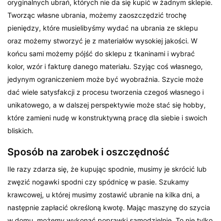
oryginalnych ubrań, których nie da się kupić w żadnym sklepie.
Tworząc własne ubrania, możemy zaoszczędzić trochę
pieniędzy, które musielibyśmy wydać na ubrania ze sklepu
oraz możemy stworzyć je z materiałów wysokiej jakości. W
końcu sami możemy pójść do sklepu z tkaninami i wybrać
kolor, wzór i fakturę danego materiału. Szyjąc coś własnego,
jedynym ograniczeniem może być wyobraźnia. Szycie może
dać wiele satysfakcji z procesu tworzenia czegoś własnego i
unikatowego, a w dalszej perspektywie może stać się hobby,
które zamieni nudę w konstruktywną pracę dla siebie i swoich
bliskich.
Sposób na zarobek i oszczędność
Ile razy zdarza się, że kupując spodnie, musimy je skrócić lub
zwęzić nogawki spodni czy spódnicę w pasie. Szukamy
krawcowej, u której musimy zostawić ubranie na kilka dni, a
następnie zapłacić określoną kwotę. Mając maszynę do szycia
w domu, możemy wykonać poprawki samodzielnie. To nie tylko