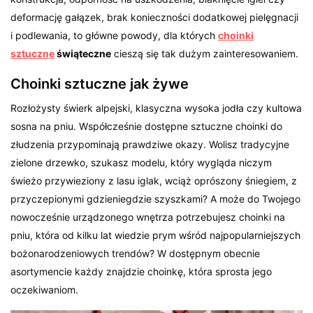
deformację gałązek, brak konieczności dodatkowej pielęgnacji
i podlewania, to główne powody, dla których
choinki
sztuczne
świąteczne
cieszą się tak dużym zainteresowaniem.
Choinki sztuczne jak żywe
Rozłożysty świerk alpejski, klasyczna wysoka jodła czy kultowa
sosna na pniu. Współcześnie dostępne sztuczne choinki do
złudzenia przypominają prawdziwe okazy. Wolisz tradycyjne
zielone drzewko, szukasz modelu, który wygląda niczym
świeżo przywieziony z lasu iglak, wciąż oprószony śniegiem, z
przyczepionymi gdzieniegdzie szyszkami? A może do Twojego
nowocześnie urządzonego wnętrza potrzebujesz choinki na
pniu, która od kilku lat wiedzie prym wśród najpopularniejszych
bożonarodzeniowych trendów? W dostępnym obecnie
asortymencie każdy znajdzie choinkę, która sprosta jego
oczekiwaniom.