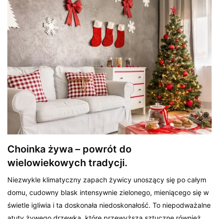
Choinka żywa – powrót do
wielowiekowych tradycji.
Niezwykle klimatyczny zapach żywicy unoszący się po całym
domu, cudowny blask intensywnie zielonego, mieniącego się w
świetle igliwia i ta doskonała niedoskonałość. To niepodważalne
atuty żywego drzewka, które przewyższa sztuczne również