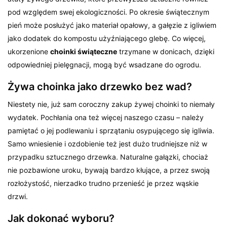
pod względem swej ekologiczności. Po okresie świątecznym
pień może posłużyć jako materiał opałowy, a gałęzie z igliwiem
jako dodatek do kompostu użyźniającego glebę. Co więcej,
ukorzenione
choinki świąteczne
trzymane w donicach, dzięki
odpowiedniej pielęgnacji, mogą być wsadzane do ogrodu.
Żywa choinka jako drzewko bez wad?
Niestety nie, już sam coroczny zakup żywej choinki to niemały
wydatek. Pochłania ona też więcej naszego czasu – należy
pamiętać o jej podlewaniu i sprzątaniu osypującego się igliwia.
Samo wniesienie i ozdobienie też jest dużo trudniejsze niż w
przypadku sztucznego drzewka. Naturalne gałązki, chociaż
nie pozbawione uroku, bywają bardzo kłujące, a przez swoją
rozłożystość, nierzadko trudno przenieść je przez wąskie
drzwi.
Jak dokonać wyboru?