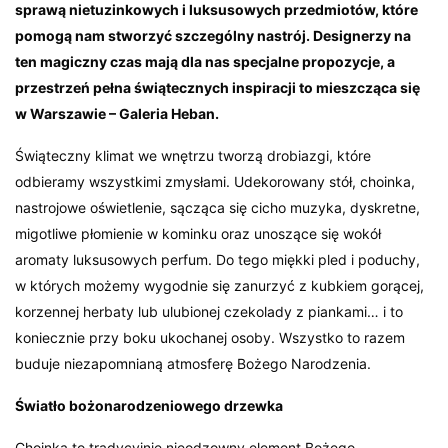
sprawą nietuzinkowych i luksusowych przedmiotów, które
pomogą nam stworzyć szczególny nastrój. Designerzy na
ten magiczny czas mają dla nas specjalne propozycje, a
przestrzeń pełna świątecznych inspiracji to mieszcząca się
w Warszawie – Galeria Heban.
Świąteczny klimat we wnętrzu tworzą drobiazgi, które
odbieramy wszystkimi zmysłami. Udekorowany stół, choinka,
nastrojowe oświetlenie, sącząca się cicho muzyka, dyskretne,
migotliwe płomienie w kominku oraz unoszące się wokół
aromaty luksusowych perfum. Do tego miękki pled i poduchy,
w których możemy wygodnie się zanurzyć z kubkiem gorącej,
korzennej herbaty lub ulubionej czekolady z piankami… i to
koniecznie przy boku ukochanej osoby. Wszystko to razem
buduje niezapomnianą atmosferę Bożego Narodzenia.
Światło bożonarodzeniowego drzewka
Choinka to tradycyjnie nieodzowny element Bożego