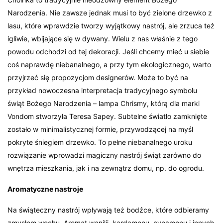
Narodzenia. Nie zawsze jednak musi to być zielone drzewko z
lasu, które wprawdzie tworzy wyjątkowy nastrój, ale zrzuca też
igliwie, wbijające się w dywany. Wielu z nas właśnie z tego
powodu odchodzi od tej dekoracji. Jeśli chcemy mieć u siebie
coś naprawdę niebanalnego, a przy tym ekologicznego, warto
przyjrzeć się propozycjom designerów. Może to być na
przykład nowoczesna interpretacja tradycyjnego symbolu
świąt Bożego Narodzenia – lampa Chrismy, którą dla marki
Vondom stworzyła Teresa Sapey. Subtelne światło zamknięte
zostało w minimalistycznej formie, przywodzącej na myśl
pokryte śniegiem drzewko. To pełne niebanalnego uroku
rozwiązanie wprowadzi magiczny nastrój świąt zarówno do
wnętrza mieszkania, jak i na zewnątrz domu, np. do ogrodu.
Aromatyczne nastroje
Na świąteczny nastrój wpływają też bodźce, które odbieramy
zmysłem węchu. Aromat wanilii, kardamonu, cynamonu i innych