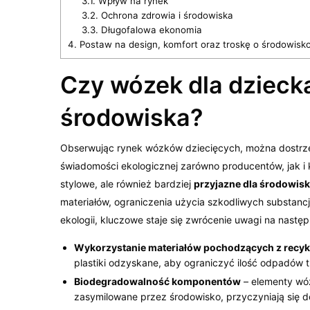
3.1.
Wpływ na rynek
3.2.
Ochrona zdrowia i środowiska
3.3.
Długofalowa ekonomia
4.
Postaw na design, komfort oraz troskę o środowisko
Czy wózek dla dzieck
środowiska?
Obserwując rynek wózków dziecięcych, można dostrzec
świadomości ekologicznej zarówno producentów, jak 
stylowe, ale również bardziej
przyjazne dla środowis
materiałów, ograniczenia użycia szkodliwych substanc
ekologii, kluczowe staje się zwrócenie uwagi na nastę
Wykorzystanie materiałów pochodzących z recyk
plastiki odzyskane, aby ograniczyć ilość odpadów t
Biodegradowalność komponentów
– elementy wó
zasymilowane przez środowisko, przyczyniają się 