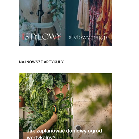
NAJNOWSZE ARTYKUŁY
Jak zaplanować domowy ogród
wertykalny?