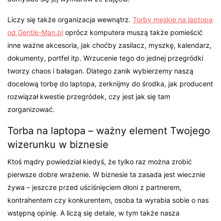
Liczy się także organizacja wewnątrz.
Torby męskie na laptopa
od Gentle-Man.pl
oprócz komputera muszą także pomieścić
inne ważne akcesoria, jak choćby zasilacz, myszkę, kalendarz,
dokumenty, portfel itp. Wrzucenie tego do jednej przegródki
tworzy chaos i bałagan. Dlatego zanik wybierzemy naszą
docelową torbę do laptopa, zerknijmy do środka, jak producent
rozwiązał kwestie przegródek, czy jest jak się tam
zorganizować.
Torba na laptopa – ważny element Twojego
wizerunku w biznesie
Ktoś mądry powiedział kiedyś, że tylko raz można zrobić
pierwsze dobre wrażenie. W biznesie ta zasada jest wiecznie
żywa – jeszcze przed uściśnięciem dłoni z partnerem,
kontrahentem czy konkurentem, osoba ta wyrabia sobie o nas
wstępną opinię. A liczą się detale, w tym także nasza