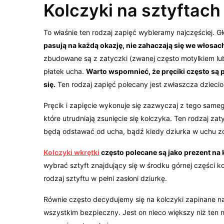
Kolczyki na sztyftach
To właśnie ten rodzaj zapięć wybieramy najczęściej. 
pasują na każdą okazję, nie zahaczają się we włosach
zbudowane są z zatyczki (zwanej często motylkiem lub
płatek ucha.
Warto wspomnieć, że pręciki często są 
się.
Ten rodzaj zapięć polecany jest zwłaszcza dzieci
Pręcik i zapięcie wykonuje się zazwyczaj z tego same
które utrudniają zsunięcie się kolczyka. Ten rodzaj za
będą odstawać od ucha, bądź kiedy dziurka w uchu zo
Kolczyki wkrętki
często polecane są jako prezent na
wybrać sztyft znajdujący się w środku górnej części k
rodzaj sztyftu w pełni zasłoni dziurkę.
Równie często decydujemy się na kolczyki zapinane na 
wszystkim bezpieczny. Jest on nieco większy niż ten n