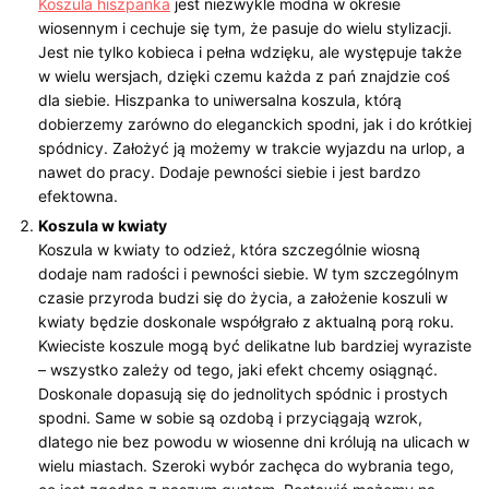
Koszula hiszpanka
jest niezwykle modna w okresie
wiosennym i cechuje się tym, że pasuje do wielu stylizacji.
Jest nie tylko kobieca i pełna wdzięku, ale występuje także
w wielu wersjach, dzięki czemu każda z pań znajdzie coś
dla siebie. Hiszpanka to uniwersalna koszula, którą
dobierzemy zarówno do eleganckich spodni, jak i do krótkiej
spódnicy. Założyć ją możemy w trakcie wyjazdu na urlop, a
nawet do pracy. Dodaje pewności siebie i jest bardzo
efektowna.
Koszula w kwiaty
Koszula w kwiaty to odzież, która szczególnie wiosną
dodaje nam radości i pewności siebie. W tym szczególnym
czasie przyroda budzi się do życia, a założenie koszuli w
kwiaty będzie doskonale współgrało z aktualną porą roku.
Kwieciste koszule mogą być delikatne lub bardziej wyraziste
– wszystko zależy od tego, jaki efekt chcemy osiągnąć.
Doskonale dopasują się do jednolitych spódnic i prostych
spodni. Same w sobie są ozdobą i przyciągają wzrok,
dlatego nie bez powodu w wiosenne dni królują na ulicach w
wielu miastach. Szeroki wybór zachęca do wybrania tego,