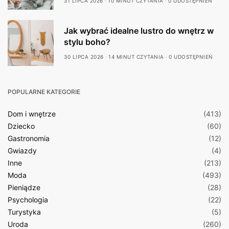
31 LIPCA 2026
10 MINUT CZYTANIA
0 UDOSTĘPNIEŃ
Jak wybrać idealne lustro do wnętrz w
stylu boho?
30 LIPCA 2026
14 MINUT CZYTANIA
0 UDOSTĘPNIEŃ
POPULARNE KATEGORIE
Dom i wnętrze
(413)
Dziecko
(60)
Gastronomia
(12)
Gwiazdy
(4)
Inne
(213)
Moda
(493)
Pieniądze
(28)
Psychologia
(22)
Turystyka
(5)
Uroda
(260)