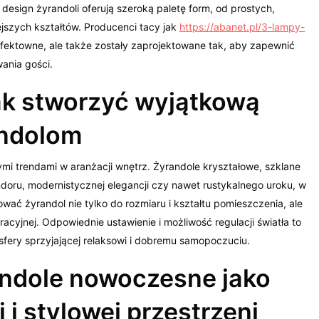
sign żyrandoli oferują szeroką paletę form, od prostych,
jszych kształtów. Producenci tacy jak
https://abanet.pl/3-lampy-
o efektowne, ale także zostały zaprojektowane tak, aby zapewnić
ania gości.
 jak stworzyć wyjątkową
andolom
mi trendami w aranżacji wnętrz. Żyrandole kryształowe, szklane
oru, modernistycznej elegancji czy nawet rustykalnego uroku, w
ować żyrandol nie tylko do rozmiaru i kształtu pomieszczenia, ale
racyjnej. Odpowiednie ustawienie i możliwość regulacji światła to
fery sprzyjającej relaksowi i dobremu samopoczuciu.
ndole nowoczesne jako
 i stylowej przestrzeni