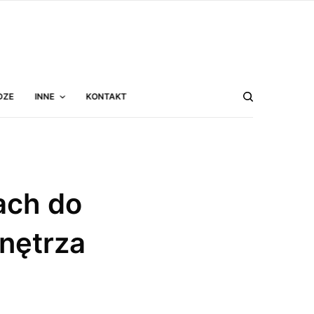
DZE
INNE
KONTAKT
ach do
wnętrza