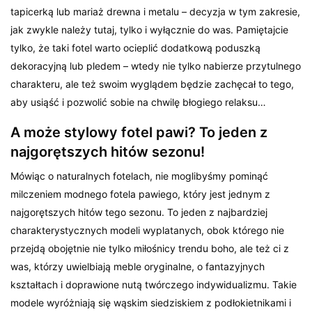
tapicerką lub mariaż drewna i metalu – decyzja w tym zakresie,
jak zwykle należy tutaj, tylko i wyłącznie do was. Pamiętajcie
tylko, że taki fotel warto ocieplić dodatkową poduszką
dekoracyjną lub pledem – wtedy nie tylko nabierze przytulnego
charakteru, ale też swoim wyglądem będzie zachęcał to tego,
aby usiąść i pozwolić sobie na chwilę błogiego relaksu…
A może stylowy fotel pawi? To jeden z
najgorętszych hitów sezonu!
Mówiąc o naturalnych fotelach, nie moglibyśmy pominąć
milczeniem modnego fotela pawiego, który jest jednym z
najgorętszych hitów tego sezonu. To jeden z najbardziej
charakterystycznych modeli wyplatanych, obok którego nie
przejdą obojętnie nie tylko miłośnicy trendu boho, ale też ci z
was, którzy uwielbiają meble oryginalne, o fantazyjnych
kształtach i doprawione nutą twórczego indywidualizmu. Takie
modele wyróżniają się wąskim siedziskiem z podłokietnikami i