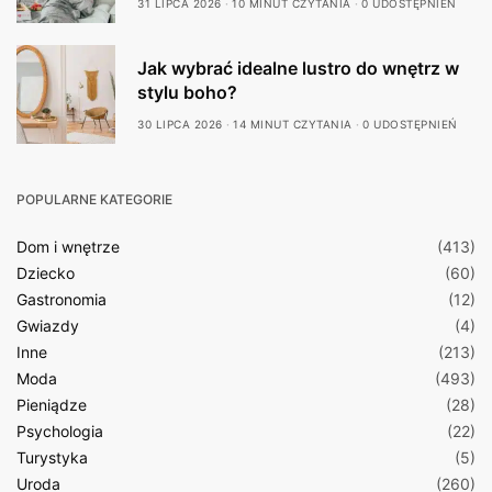
31 LIPCA 2026
10 MINUT CZYTANIA
0 UDOSTĘPNIEŃ
Jak wybrać idealne lustro do wnętrz w
stylu boho?
30 LIPCA 2026
14 MINUT CZYTANIA
0 UDOSTĘPNIEŃ
POPULARNE KATEGORIE
Dom i wnętrze
(413)
Dziecko
(60)
Gastronomia
(12)
Gwiazdy
(4)
Inne
(213)
Moda
(493)
Pieniądze
(28)
Psychologia
(22)
Turystyka
(5)
Uroda
(260)