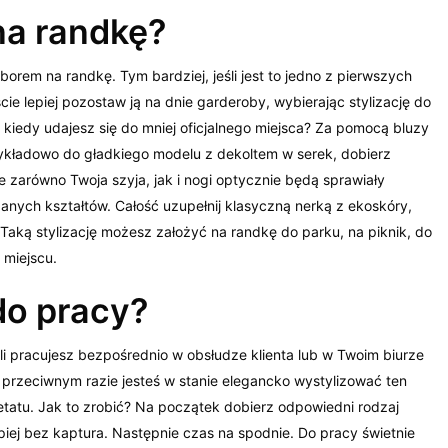
na randkę?
orem na randkę. Tym bardziej, jeśli jest to jedno z pierwszych
e lepiej pozostaw ją na dnie garderoby, wybierając stylizację do
u kiedy udajesz się do mniej oficjalnego miejsca? Za pomocą bluzy
rzykładowo do gładkiego modelu z dekoltem w serek, dobierz
 zarówno Twoja szyja, jak i nogi optycznie będą sprawiały
nych kształtów. Całość uzupełnij klasyczną nerką z ekoskóry,
 Taką stylizację możesz założyć na randkę do parku, na piknik, do
 miejscu.
do pracy?
li pracujesz bezpośrednio w obsłudze klienta lub w Twoim biurze
przeciwnym razie jesteś w stanie elegancko wystylizować ten
tatu. Jak to zrobić? Na początek dobierz odpowiedni rodzaj
epiej bez kaptura. Następnie czas na spodnie. Do pracy świetnie