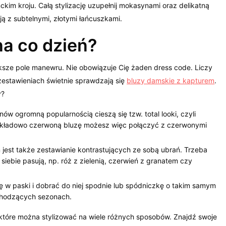
ckim kroju. Całą stylizację uzupełnij mokasynami oraz delikatną
ą z subtelnymi, złotymi łańcuszkami.
na co dzień?
ksze pole manewru. Nie obowiązuje Cię żaden dress code. Liczy
estawieniach świetnie sprawdzają się
bluzy damskie z kapturem
.
y?
ów ogromną popularnością cieszą się tzw. total looki, czyli
rzykładowo czerwoną bluzę możesz więc połączyć z czerwonymi
est także zestawianie kontrastujących ze sobą ubrań. Trzeba
siebie pasują, np. róż z zielenią, czerwień z granatem czy
 w paski i dobrać do niej spodnie lub spódniczkę o takim samym
chodzących sezonach.
które można stylizować na wiele różnych sposobów. Znajdź swoje