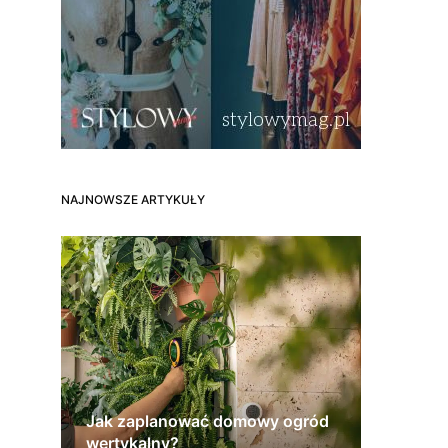
NAJNOWSZE ARTYKUŁY
Jak zaplanować domowy ogród
wertykalny?