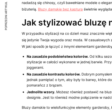
nadadzą się chinosy, czyli bawełniane modele o elegan
POPRZEDNI ARTYKUŁ
biżuterią.
Bluzy damskie bez kaptura
świetnie wyglądaj
Jak stylizować bluzę 
W przypadku stylizacji na co dzień masz znacznie wię
się jedynie Twoja wygoda oraz moda. W casualowych z
W jaki sposób je łączyć z innymi elementami garderob
Na zasadzie podobieństwa kolorów.
Od kilku sezon
stylizacje w całości wykonane w jednej barwie. P
joggerami.
Na zasadzie kontrastu kolorów.
Dobrym pomysłem j
jednak pamiętać o tym, aby były to barwy, które do 
pomarańcz z brązem.
Jednolite wzory.
Możesz również postawić na bluzę
designie. Jest to również modne połączenie w nad
Bluzy damskie to wielofunkcyjne elementy garderoby, 