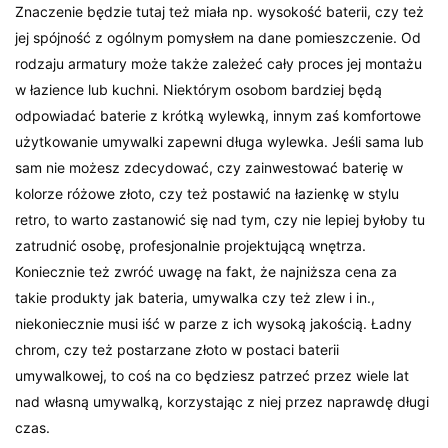
Znaczenie będzie tutaj też miała np. wysokość baterii, czy też
jej spójność z ogólnym pomysłem na dane pomieszczenie. Od
rodzaju armatury może także zależeć cały proces jej montażu
w łazience lub kuchni. Niektórym osobom bardziej będą
odpowiadać baterie z krótką wylewką, innym zaś komfortowe
użytkowanie umywalki zapewni długa wylewka. Jeśli sama lub
sam nie możesz zdecydować, czy zainwestować baterię w
kolorze różowe złoto, czy też postawić na łazienkę w stylu
retro, to warto zastanowić się nad tym, czy nie lepiej byłoby tu
zatrudnić osobę, profesjonalnie projektującą wnętrza.
Koniecznie też zwróć uwagę na fakt, że najniższa cena za
takie produkty jak bateria, umywalka czy też zlew i in.,
niekoniecznie musi iść w parze z ich wysoką jakością. Ładny
chrom, czy też postarzane złoto w postaci baterii
umywalkowej, to coś na co będziesz patrzeć przez wiele lat
nad własną umywalką, korzystając z niej przez naprawdę długi
czas.