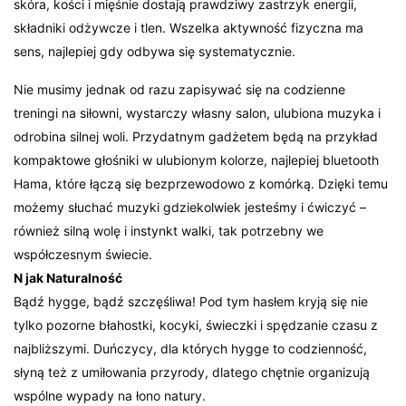
skóra, kości i mięśnie dostają prawdziwy zastrzyk energii,
składniki odżywcze i tlen. Wszelka aktywność fizyczna ma
sens, najlepiej gdy odbywa się systematycznie.
Nie musimy jednak od razu zapisywać się na codzienne
treningi na siłowni, wystarczy własny salon, ulubiona muzyka i
odrobina silnej woli. Przydatnym gadżetem będą na przykład
kompaktowe głośniki w ulubionym kolorze, najlepiej bluetooth
Hama, które łączą się bezprzewodowo z komórką. Dzięki temu
możemy słuchać muzyki gdziekolwiek jesteśmy i ćwiczyć –
również silną wolę i instynkt walki, tak potrzebny we
współczesnym świecie.
N jak Naturalność
Bądź hygge, bądź szczęśliwa! Pod tym hasłem kryją się nie
tylko pozorne błahostki, kocyki, świeczki i spędzanie czasu z
najbliższymi. Duńczycy, dla których hygge to codzienność,
słyną też z umiłowania przyrody, dlatego chętnie organizują
wspólne wypady na łono natury.