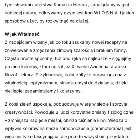
tymi słowami autorstwa Romain’a Hereux, spoglądamy w głąb
kobiecej natury, odkrywamy czym jest kod W.I.O.S.N.A. i jakich
sposobów użyć, by rozkwitnąć na dłużej.
W jak Witalność
Z nadejściem wiosny jak co roku szukamy nowej recepty na
zniwelowanie zmęczenia zimową szarością i brakiem formy.
Często proste sposoby, tuż pod ręką są najlepsze – sięgnijmy
po moc kolorów, która opisał już XI wieku Avicenna, arabski
filozof i lekarz. Przykładowo, kolor żółty to barwa łączona z
witalnością i optymizmem, skłania umysł do działania, dzięki
niej lepiej zapamiętujemy i kojarzymy.
Z kolei zieleń uspokaja, odbudowuje wiarę w siebie i sprzyja
kreatywności. Powoduje u ludzi korzystne zmiany fizjologiczne
– zmniejsza napięcie mięśni, obniża ciśnienie krwi. Wiedza o
wpływie kolorów na nasze samopoczucie (chromoterapia) jest
więc nie tylko fascynująca, ale przede wszystkim przydatna.