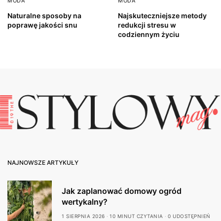
MODA
MODA
Naturalne sposoby na
Najskuteczniejsze metody
poprawę jakości snu
redukcji stresu w
codziennym życiu
NAJNOWSZE ARTYKUŁY
Jak zaplanować domowy ogród
wertykalny?
1 SIERPNIA 2026
10 MINUT CZYTANIA
0 UDOSTĘPNIEŃ