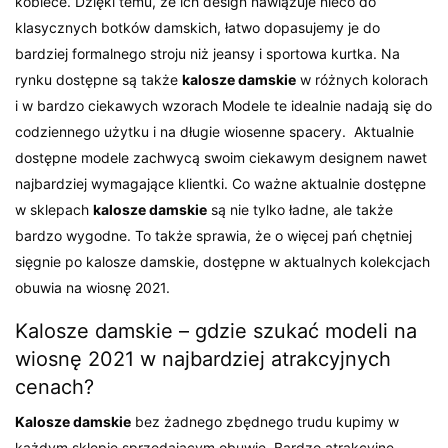
kobiece. Dzięki temu, że ich design nawiązuje nieco do
klasycznych botków damskich, łatwo dopasujemy je do
bardziej formalnego stroju niż jeansy i sportowa kurtka. Na
rynku dostępne są także
kalosze damskie
w różnych kolorach
i w bardzo ciekawych wzorach Modele te idealnie nadają się do
codziennego użytku i na długie wiosenne spacery. Aktualnie
dostępne modele zachwycą swoim ciekawym designem nawet
najbardziej wymagające klientki. Co ważne aktualnie dostępne
w sklepach
kalosze damskie
są nie tylko ładne, ale także
bardzo wygodne. To także sprawia, że o więcej pań chętniej
sięgnie po kalosze damskie, dostępne w aktualnych kolekcjach
obuwia na wiosnę 2021.
Kalosze damskie – gdzie szukać modeli na
wiosnę 2021 w najbardziej atrakcyjnych
cenach?
Kalosze damskie
bez żadnego zbędnego trudu kupimy w
każdym sklepie sprzedającym obuwie. Bardzo atrakcyjne