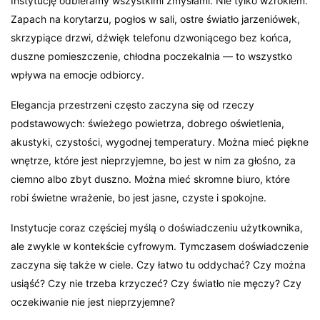
Instytucję odbieramy wszystkimi zmysłami. Nie tylko wzrokiem.
Zapach na korytarzu, pogłos w sali, ostre światło jarzeniówek,
skrzypiące drzwi, dźwięk telefonu dzwoniącego bez końca,
duszne pomieszczenie, chłodna poczekalnia — to wszystko
wpływa na emocje odbiorcy.
Elegancja przestrzeni często zaczyna się od rzeczy
podstawowych: świeżego powietrza, dobrego oświetlenia,
akustyki, czystości, wygodnej temperatury. Można mieć piękne
wnętrze, które jest nieprzyjemne, bo jest w nim za głośno, za
ciemno albo zbyt duszno. Można mieć skromne biuro, które
robi świetne wrażenie, bo jest jasne, czyste i spokojne.
Instytucje coraz częściej myślą o doświadczeniu użytkownika,
ale zwykle w kontekście cyfrowym. Tymczasem doświadczenie
zaczyna się także w ciele. Czy łatwo tu oddychać? Czy można
usiąść? Czy nie trzeba krzyczeć? Czy światło nie męczy? Czy
oczekiwanie nie jest nieprzyjemne?