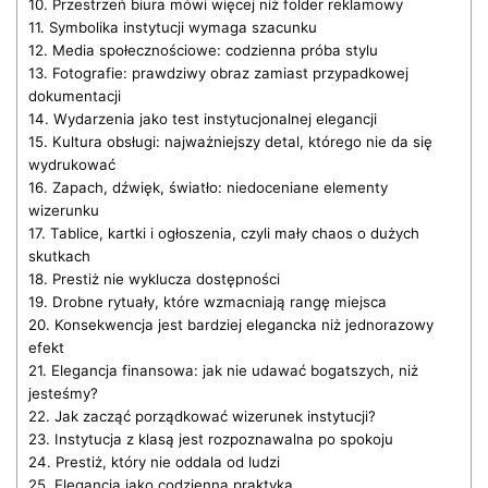
10.
Przestrzeń biura mówi więcej niż folder reklamowy
11.
Symbolika instytucji wymaga szacunku
12.
Media społecznościowe: codzienna próba stylu
13.
Fotografie: prawdziwy obraz zamiast przypadkowej
dokumentacji
14.
Wydarzenia jako test instytucjonalnej elegancji
15.
Kultura obsługi: najważniejszy detal, którego nie da się
wydrukować
16.
Zapach, dźwięk, światło: niedoceniane elementy
wizerunku
17.
Tablice, kartki i ogłoszenia, czyli mały chaos o dużych
skutkach
18.
Prestiż nie wyklucza dostępności
19.
Drobne rytuały, które wzmacniają rangę miejsca
20.
Konsekwencja jest bardziej elegancka niż jednorazowy
efekt
21.
Elegancja finansowa: jak nie udawać bogatszych, niż
jesteśmy?
22.
Jak zacząć porządkować wizerunek instytucji?
23.
Instytucja z klasą jest rozpoznawalna po spokoju
24.
Prestiż, który nie oddala od ludzi
25.
Elegancja jako codzienna praktyka